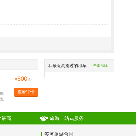
undefined
8171383577：
我最近浏览过的租车
全部清除
600
¥
起
查看详情
勤、
欢迎
比最高
旅游一站式服务
签署旅游合同