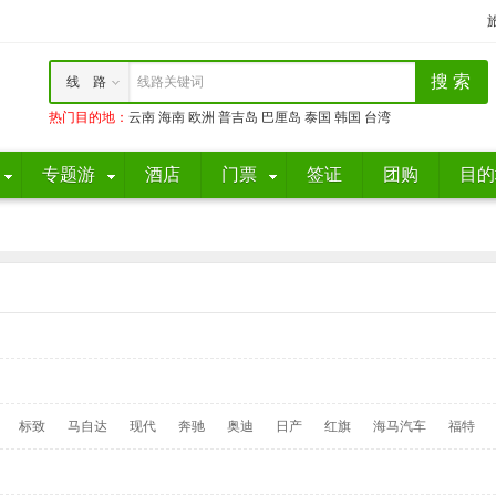
线 路
线路关键词
热门目的地
：
云南
海南
欧洲
普吉岛
巴厘岛
泰国
韩国
台湾
专题游
酒店
门票
签证
团购
目的
标致
马自达
现代
奔驰
奥迪
日产
红旗
海马汽车
福特