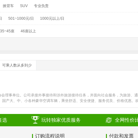
掀背车
SUV
专业负责
日
501~1000元/日
1000元以上/日
35~45座
46座以上
可乘人数从多到少
协会理事单位。公司承接外事接待和涉外旅游接待任务，并面向社会服务，为旅游、通
资、国产大、中、小各种豪华空调车辆，乘坐舒适、安全便捷、服务优良、价格优惠。
服务至上”的...
任选
玩转独家优质服务
全网性价
订购流程说明
付款和发票