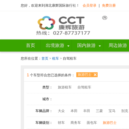
您好，欢迎来到湖北康辉国际旅行社！
会员登录
|
免费注册
首页
出境旅游
国内旅游
周边旅游
您所在位置：
首页
>
租车
> 自驾租车
1
旅游巴士
个车型符合您已选择的条件：
类型：
旅游租车
自驾租车
城市：
车辆品牌：
大众
本田
丰田
三菱
宝马
别克
车辆级别：
轿车
商务车
面包车
旅游巴士