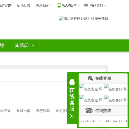
旅游定制
意见反馈
关注我们
WAP版本
网站导航
地
旅新闻
在线客服
客
客
客
客
服1
服2
咨询热线
比亚迪
长城汽车
风行汽车
金龙旅游客车
服3
服4
027-87737177 18971661170 1