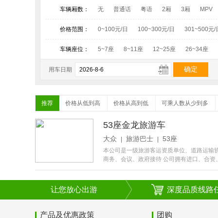
车辆厢数：
无
普通话
粤语
2厢
3厢
MPV
价格范围：
0~100元/日
100~300元/日
301~500元/
车辆座位：
5~7座
8~11座
12~25座
26~34座
用车日期
推荐
价格从低到高
价格从高到低
可乘人数从少到多
53座金龙旅游车
大众
旅游巴士
53座
|
|
本公司是一级旅游客运资质单位、道路运输
商务、会议、政府接待 公司拥有进口、合
各界友人垂询！我司本着“安全第一、诚信为本、
让您放心出游
深度品质线路
产品及优惠政策
团购