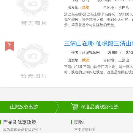
作者：
锈剑
发布时间：
07-21 05:0
出发地：
武汉
目的地：
沙巴岛
沙巴岛在哪-沙巴岛上哪个岛好玩：梦幻美
曳的椰树，景色纯净之极，美到令人心醉。
景，简直就是个与世隔绝的天堂。
三清山在哪-仙境般三清山
作者：
旅游视频网
发布时间：
07-2
出发地：
武汉
目的地：
三清山
三清山在哪-三清山位于江西上饶，是一座
岭，飘逸的云海四处飘荡。这里是如同仙境
让您放心出游
深度品质线路任选
产品及优惠政策
团购
成为康辉会员有啥好处？
不支持随时退