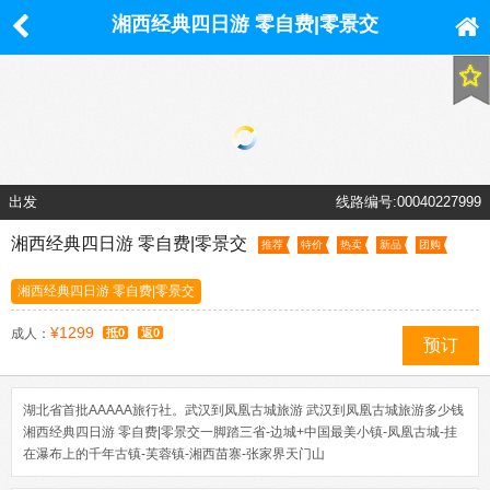
湘西经典四日游 零自费|零景交
出发
线路编号:00040227999
湘西经典四日游 零自费|零景交
推荐
特价
热卖
新品
团购
湘西经典四日游 零自费|零景交
¥1299
成人：
抵0
返0
预订
湖北省首批AAAAA旅行社。武汉到凤凰古城旅游 武汉到凤凰古城旅游多少钱
湘西经典四日游 零自费|零景交一脚踏三省-边城+中国最美小镇-凤凰古城-挂
在瀑布上的千年古镇-芙蓉镇-湘西苗寨-张家界天门山