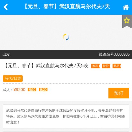
【元旦、春节】武汉直航马尔代夫7天
5晚
出发
线路编号:0000936
【元旦、春节】武汉直航马尔代夫7天5晚
推荐
特价
新品
马代7日游
¥9200
成人：
抵30
返20
预订
武汉到马尔代夫自由行带您领略全球顶级的度假蜜月圣地，每座岛屿都各有
特色。武汉到马尔代夫旅游团免签！护照有效期6个月以上，空白护照都可随
时出发！