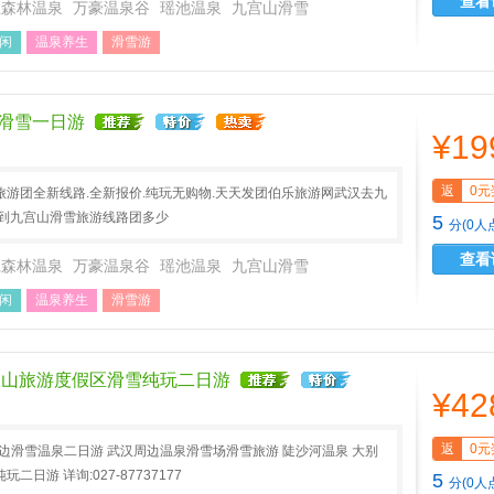
查看
江森林温泉
万豪温泉谷
瑶池温泉
九宫山滑雪
闲
温泉养生
滑雪游
滑雪一日游
¥19
返
0元
游团全新线路.全新报价.纯玩无购物.天天发团伯乐旅游网武汉去九
汉到九宫山滑雪旅游线路团多少
5
分(0人
查看
江森林温泉
万豪温泉谷
瑶池温泉
九宫山滑雪
闲
温泉养生
滑雪游
别山旅游度假区滑雪纯玩二日游
¥42
返
0元
边滑雪温泉二日游 武汉周边温泉滑雪场滑雪旅游 陡沙河温泉 大别
日游 详询:027-87737177
5
分(0人