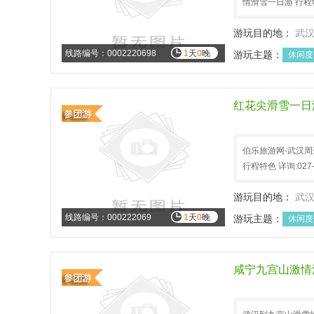
情滑雪一日游 行程特色
游玩目的地：
武
线路编号：0002220698
1
天
0
晚
游玩主题：
休闲度
红花尖滑雪一日
伯乐旅游网-武汉
行程特色 详询:027
游玩目的地：
武
线路编号：000222069
1
天
0
晚
游玩主题：
休闲度
咸宁九宫山激情