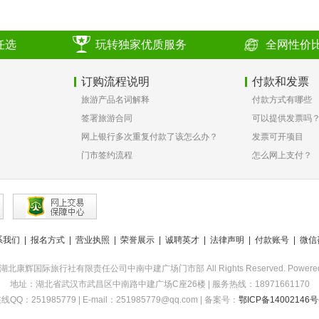
任选
玩转独家优质服务
全网性价
订购流程说明
付款和发票
旅游产品名词解释
付款方式有哪些
签署旅游合同
可以提供发票吗
网上银行多次重复付款了该怎么办？
发票可开项目
门市签约流程
怎么网上支付？
系我们
|
报名方式
|
营业执照
|
荣誉展示
|
诚聘英才
|
法律声明
|
付款账号
|
微信
2015 湖北康辉国际旅行社有限责任公司中南中建广场门市部 All Rights Reserved. Powere
地址：湖北省武汉市武昌区中南路中建广场C座26楼 | 服务热线：18971661170
线QQ：251985779 | E-mail：251985779@qq.com | 备案号：
鄂ICP备14002146号