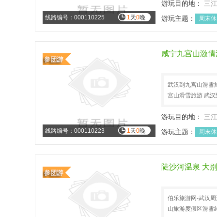
游玩目的地：
三
线路编号：000110225
1
天
0
晚
游玩主题：
周末休
咸宁九宫山激情
武汉到九宫山滑雪旅
宫山滑雪旅游 武
游玩目的地：
三
线路编号：000110223
1
天
0
晚
游玩主题：
周末休
陡沙河温泉 大
伯乐旅游网-武汉周
山旅游度假区滑雪纯玩二