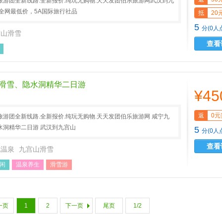
游团全新线路.全新报价.纯玩无购物.天天发团伯乐旅游网武汉到九
全网最低价，5A国际旅行社品
抵
20
5
分(0人
宫山滑雪
查看
滑雪、隐水洞精华二日游
¥45
返
0元
游团全新线路.全新报价.纯玩无购物.天天发团伯乐旅游网 咸宁九
水洞精华二日游 武汉到九宫山
5
分(0人
查看
池温泉
九宫山滑雪
闲
温泉养生
滑雪游
一页
1
2
下一页
尾页
1/2