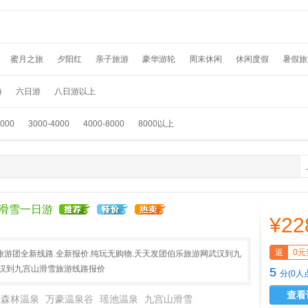
蜜月之旅
夕阳红
亲子旅游
豪华游轮
周末休闲
休闲度假
暑假旅
假
温泉养生
春节旅游
国外畅游
采摘赏花
元旦旅游
滑雪游
踏青
游
六日游
八日游以上
3000
3000-4000
4000-8000
8000以上
滑雪一日游
¥22
返
0元
游团全新线路.全新报价.纯玩无购物.天天发团伯乐旅游网武汉到九
武汉到九宫山滑雪旅游线路报价
5
分(0人
查看
江森林温泉
万豪温泉谷
瑶池温泉
九宫山滑雪