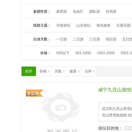
参团性质：
参团游
自由行
团队游
自驾游
线路主题：
古镇游玩
山水游玩
海岛旅游
主题乐园
夏令营活动
祈福朝拜
中秋小假
国庆长
出游天数：
一日游
二日游
三日游
四日游
五日
价格：
500以下
501-1000
1001-2000
2001-
推荐
价格
天数
最新
点评
咸宁九宫山激情
武汉到九宫山滑雪旅
宫山滑雪旅游团 
游玩目的地：
三