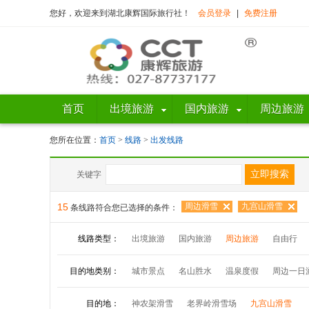
您好，欢迎来到湖北康辉国际旅行社！
会员登录
|
免费注册
首页
出境旅游
国内旅游
周边旅游
您所在位置：
首页
>
线路
>
出发线路
关键字
15
周边滑雪
九宫山滑雪
条线路符合您已选择的条件：
线路类型：
出境旅游
国内旅游
周边旅游
自由行
目的地类别：
城市景点
名山胜水
温泉度假
周边一日
目的地：
神农架滑雪
老界岭滑雪场
九宫山滑雪