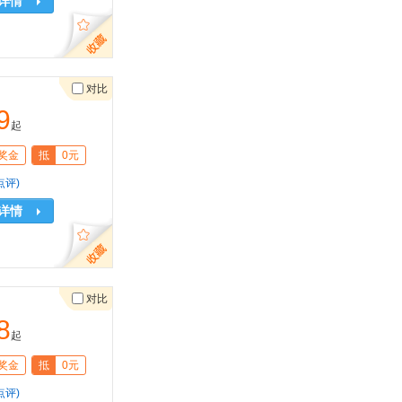
详情
对比
9
起
奖金
抵
0元
点评)
详情
对比
8
起
奖金
抵
0元
点评)