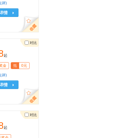
点评)
详情
对比
8
起
奖金
抵
0元
点评)
详情
对比
8
起
元奖金