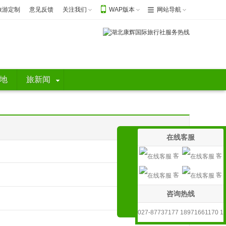
旅游定制
意见反馈
关注我们
WAP版本
网站导航
地
旅新闻
在线客服
客
客
客
客
服1
服2
咨询热线
服3
服4
027-87737177 18971661170 1