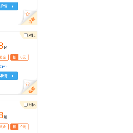
详情
对比
8
起
奖金
抵
0元
点评)
详情
对比
8
起
奖金
抵
0元