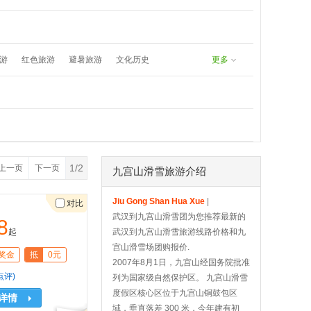
undefined
8171383577：
游
红色旅游
避暑旅游
文化历史
更多
春游
五一旅游
夏日漂流
1/2
上一页
下一页
九宫山滑雪旅游介绍
Jiu Gong Shan Hua Xue
|
对比
武汉到九宫山滑雪团为您推荐最新的
8
起
武汉到九宫山滑雪旅游线路价格和九
宫山滑雪场团购报价.
奖金
抵
0元
2007年8月1日，九宫山经国务院批准
点评)
列为国家级自然保护区。 九宫山滑雪
度假区核心区位于九宫山铜鼓包区
详情
域，垂直落差 300 米，今年建有初