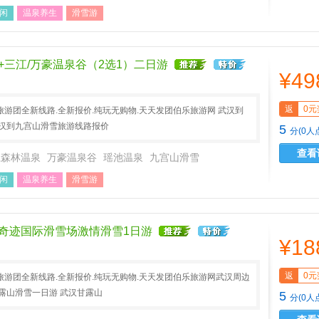
闲
温泉养生
滑雪游
+三江/万豪温泉谷（2选1）二日游
¥49
返
0元
游团全新线路.全新报价.纯玩无购物.天天发团伯乐旅游网 武汉到
武汉到九宫山滑雪旅游线路报价
5
分(0人
查看
江森林温泉
万豪温泉谷
瑶池温泉
九宫山滑雪
闲
温泉养生
滑雪游
奇迹国际滑雪场激情滑雪1日游
¥18
返
0元
游团全新线路.全新报价.纯玩无购物.天天发团伯乐旅游网武汉周边
露山滑雪一日游 武汉甘露山
5
分(0人