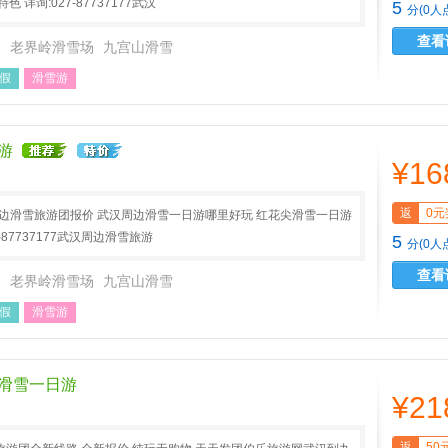
 详询:027-87737177武汉
5
分(0人
查看
汉
老界岭滑雪场
九宫山滑雪
假
滑雪游
游
¥16
返
0元
周边滑雪旅游团报价 武汉周边滑雪一日游哪里好玩 红花尖滑雪一日游
-87737177武汉周边滑雪旅游
5
分(0人
查看
汉
老界岭滑雪场
九宫山滑雪
假
滑雪游
滑雪一日游
¥21
返
50