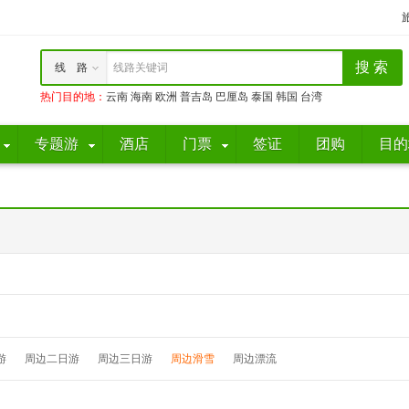
线 路
线路关键词
热门目的地
：
云南
海南
欧洲
普吉岛
巴厘岛
泰国
韩国
台湾
专题游
酒店
门票
签证
团购
目的
游
周边二日游
周边三日游
周边滑雪
周边漂流