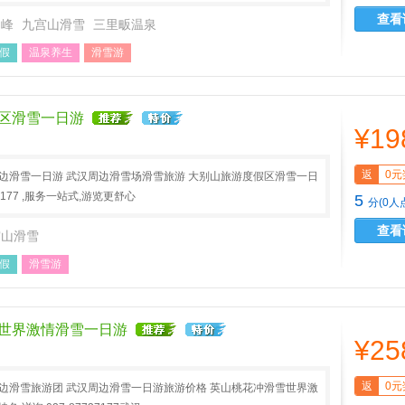
查看
刀峰
九宫山滑雪
三里畈温泉
假
温泉养生
滑雪游
区滑雪一日游
¥19
返
0元
周边滑雪一日游 武汉周边滑雪场滑雪旅游 大别山旅游度假区滑雪一日
37177 ,服务一站式,游览更舒心
5
分(0人
查看
宫山滑雪
假
滑雪游
世界激情滑雪一日游
¥25
返
0元
周边滑雪旅游团 武汉周边滑雪一日游旅游价格 英山桃花冲滑雪世界激