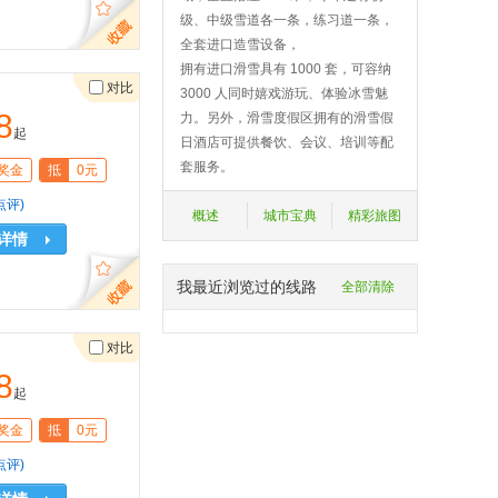
级、中级雪道各一条，练习道一条，
全套进口造雪设备，
拥有进口滑雪具有 1000 套，可容纳
对比
3000 人同时嬉戏游玩、体验冰雪魅
8
力。另外，滑雪度假区拥有的滑雪假
起
日酒店可提供餐饮、会议、培训等配
套服务。
奖金
抵
0元
点评)
概述
城市宝典
精彩旅图
详情
我最近浏览过的线路
全部清除
对比
8
起
奖金
抵
0元
点评)