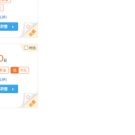
元
点评)
详情
对比
0
起
奖金
抵
0元
点评)
详情