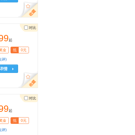
对比
99
起
奖金
抵
0元
点评)
详情
对比
99
起
奖金
抵
0元
点评)