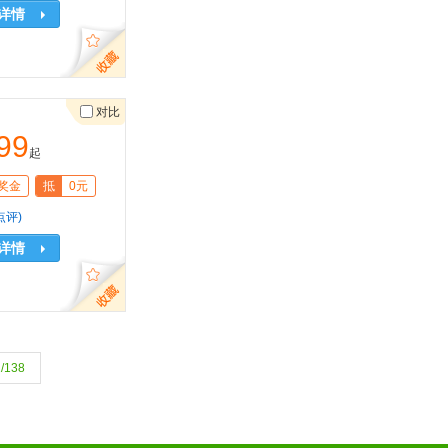
详情
对比
99
起
奖金
抵
0元
点评)
详情
/138