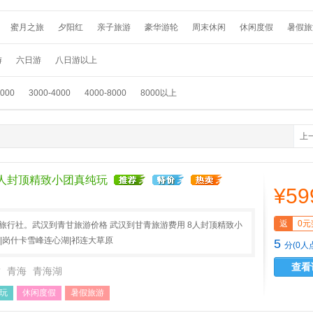
蜜月之旅
夕阳红
亲子旅游
豪华游轮
周末休闲
休闲度假
暑假旅
假
温泉养生
春节旅游
国外畅游
采摘赏花
元旦旅游
滑雪游
踏青
游
六日游
八日游以上
3000
3000-4000
4000-8000
8000以上
上
8人封顶精致小团真纯玩
¥59
返
0元
A旅行社。武汉到青甘旅游价格 武汉到甘青旅游费用 8人封顶精致小
宁|岗什卡雪峰连心湖|祁连大草原
5
分(0人
查看
肃
青海
青海湖
玩
休闲度假
暑假旅游