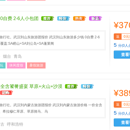
0自费 2-6人小包团
¥37
返
0元
A旅行社。武汉到山东旅游团报价 武汉到山东旅游多少钱 0自费 2-6
覆盖:SA崂山+SA刘公岛+SA蓬莱阁
5
分(0人
查看
海
烟台
青岛
玩
休闲度假
暑假旅游
全含饕餮盛宴 草原+火山+沙漠
¥38
返
0元
A旅行社。武汉到内蒙古旅游团报价 武汉到内蒙古旅游价格 一价全含
特、希拉穆仁草原、草原骑马、乌
5
分(0人
查看
蒙古
呼和浩特