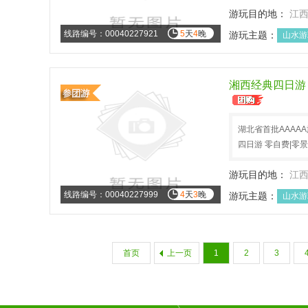
游玩目的地：
江
线路编号：00040227921
5
天
4
晚
游玩主题：
山水游
湘西经典四日游
湖北省首批AAAA
四日游 零自费|零
游玩目的地：
江
线路编号：00040227999
4
天
3
晚
游玩主题：
山水游
首页
上一页
1
2
3