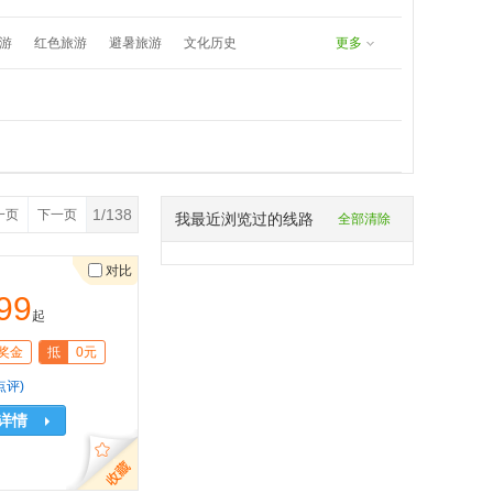
undefined
8171383577：
游
红色旅游
避暑旅游
文化历史
更多
春游
五一旅游
夏日漂流
1/138
一页
下一页
我最近浏览过的线路
全部清除
对比
99
起
奖金
抵
0元
点评)
详情