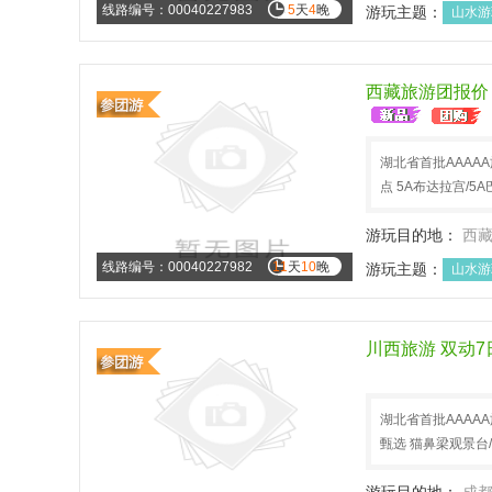
线路编号：00040227983
5
天
4
晚
游玩主题：
山水游
西藏旅游团报价
湖北省首批AAAA
点 5A布达拉宫/5
游玩目的地：
西
线路编号：00040227982
11
天
10
晚
游玩主题：
山水游
川西旅游 双动
湖北省首批AAAA
甄选 猫鼻梁观景台