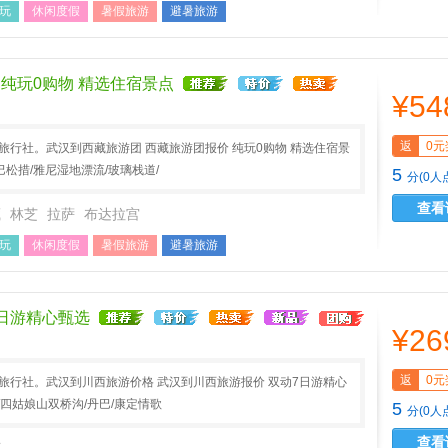
玩
休闲度假
暑假旅游
避暑旅游
 纯玩0购物 精选住宿景点
¥54
返
0元
A旅行社。武汉到西藏旅游团 西藏旅游团报价 纯玩0购物 精选住宿景
A巴松措/雅尼湿地漂流/玻璃栈道/
5
分(0人
查看
藏
林芝
拉萨
布达拉宫
玩
休闲度假
暑假旅游
避暑旅游
7日游精心甄选
¥26
返
0元
A旅行社。武汉到川西旅游价格 武汉到川西旅游报价 双动7日游精心
/四姑娘山双桥沟/丹巴/康定情歌
5
分(0人
查看