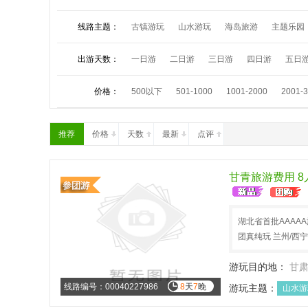
线路主题：
古镇游玩
山水游玩
海岛旅游
主题乐园
夏令营活动
祈福朝拜
中秋小假
国庆长
出游天数：
一日游
二日游
三日游
四日游
五日
价格：
500以下
501-1000
1001-2000
2001-
推荐
价格
天数
最新
点评
甘青旅游费用 
湖北省首批AAAA
团真纯玩 兰州/西
游玩目的地：
甘
线路编号：00040227986
8
天
7
晚
游玩主题：
山水游