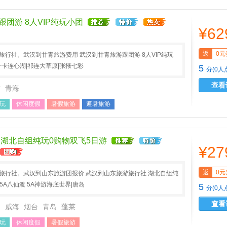
团游 8人VIP纯玩小团
¥62
返
0元
A旅行社。武汉到甘青旅游费用 武汉到甘青旅游跟团游 8人VIP纯玩
岗什卡连心湖|祁连大草原|张掖七彩
5
分(0人
查看
肃
青海
玩
休闲度假
暑假旅游
避暑旅游
 湖北自组纯玩0购物双飞5日游
¥27
返
0元
A旅行社。武汉到山东旅游团报价 武汉到山东旅游旅行社 湖北自组纯
5A八仙渡 5A神游海底世界|唐岛
5
分(0人
查看
照
威海
烟台
青岛
蓬莱
玩
休闲度假
暑假旅游