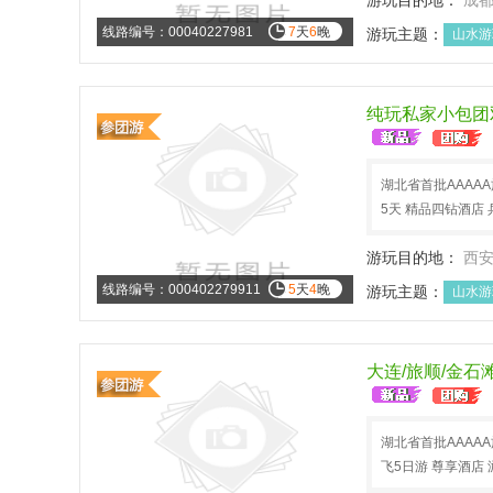
游玩目的地：
成
线路编号：00040227981
7
天
6
晚
游玩主题：
山水游
纯玩私家小包团
湖北省首批AAAA
5天 精品四钻酒店 
游玩目的地：
西
线路编号：000402279911
5
天
4
晚
游玩主题：
山水游
大连/旅顺/金石
湖北省首批AAAA
飞5日游 尊享酒店