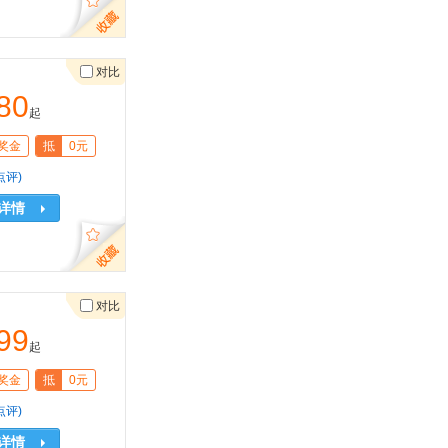
对比
80
起
奖金
抵
0元
点评)
详情
对比
99
起
奖金
抵
0元
点评)
详情