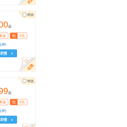
对比
00
起
奖金
抵
0元
点评)
详情
对比
99
起
奖金
抵
0元
点评)
详情