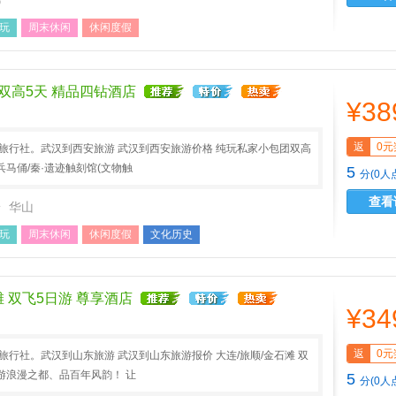
都
玩
周末休闲
休闲度假
双高5天 精品四钻酒店
¥38
返
0元
A旅行社。武汉到西安旅游 武汉到西安旅游价格 纯玩私家小包团双高
兵马俑/秦·遗迹触刻馆(文物触
5
分(0人
查看
安
华山
玩
周末休闲
休闲度假
文化历史
滩 双飞5日游 尊享酒店
¥34
返
0元
A旅行社。武汉到山东旅游 武汉到山东旅游报价 大连/旅顺/金石滩 双
 游浪漫之都、品百年风韵！ 让
5
分(0人