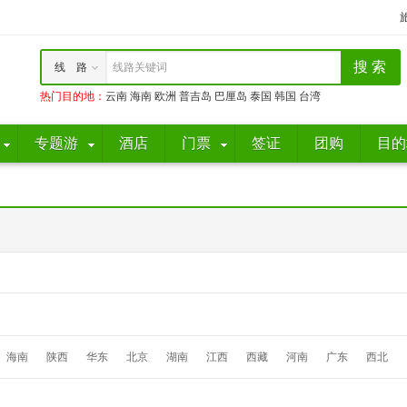
线 路
线路关键词
热门目的地
：
云南
海南
欧洲
普吉岛
巴厘岛
泰国
韩国
台湾
专题游
酒店
门票
签证
团购
目的
海南
陕西
华东
北京
湖南
江西
西藏
河南
广东
西北