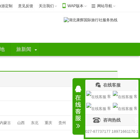
旅游定制
意见反馈
关注我们
WAP版本
网站导航
地
旅新闻
在线客服
客
客
客
客
服1
服2
咨询热线
服3
服4
内蒙古
山西
东北
重庆
贵州
027-87737177 18971661170 1