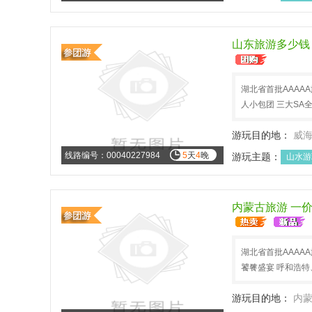
山东旅游多少钱 
湖北省首批AAAA
人小包团 三大SA全
游玩目的地：
威
线路编号：00040227984
5
天
4
晚
游玩主题：
山水游
内蒙古旅游 一价
湖北省首批AAAA
饕餮盛宴 呼和浩
游玩目的地：
内