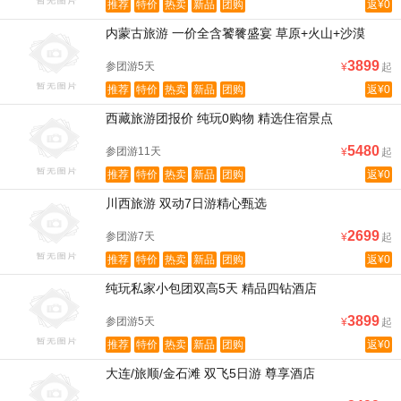
推荐
特价
热卖
新品
团购
返¥0
内蒙古旅游 一价全含饕餮盛宴 草原+火山+沙漠
3899
参团游5天
¥
起
推荐
特价
热卖
新品
团购
返¥0
西藏旅游团报价 纯玩0购物 精选住宿景点
5480
参团游11天
¥
起
推荐
特价
热卖
新品
团购
返¥0
川西旅游 双动7日游精心甄选
2699
参团游7天
¥
起
推荐
特价
热卖
新品
团购
返¥0
纯玩私家小包团双高5天 精品四钻酒店
3899
参团游5天
¥
起
推荐
特价
热卖
新品
团购
返¥0
大连/旅顺/金石滩 双飞5日游 尊享酒店