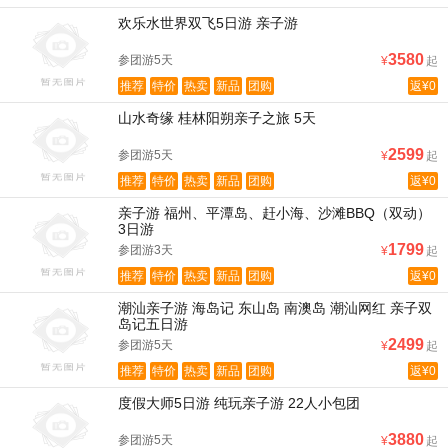
欢乐水世界双飞5日游 亲子游
3580
参团游5天
¥
起
推荐
特价
热卖
新品
团购
返¥0
山水奇缘 桂林阳朔亲子之旅 5天
2599
参团游5天
¥
起
推荐
特价
热卖
新品
团购
返¥0
亲子游 福州、平潭岛、赶小海、沙滩BBQ（双动）
3日游
1799
参团游3天
¥
起
推荐
特价
热卖
新品
团购
返¥0
潮汕亲子游 海岛记 东山岛 南澳岛 潮汕网红 亲子双
岛记五日游
2499
参团游5天
¥
起
推荐
特价
热卖
新品
团购
返¥0
度假大师5日游 纯玩亲子游 22人小包团
3880
参团游5天
¥
起