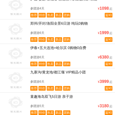
1098
参团游4天
¥
起
推荐
特价
热卖
新品
团购
返¥0
郑州/开封/洛阳全景6日游 纯玩0购物
1999
参团游6天
¥
起
推荐
特价
热卖
新品
团购
返¥0
伊春+五大连池+哈尔滨 0购物0自费
6380
参团游6天
¥
起
推荐
特价
热卖
新品
团购
返¥0
九寨沟/黄龙地/都江堰 VIP精品小团
3999
参团游6天
¥
起
推荐
特价
热卖
新品
团购
返¥0
童趣海岛双飞5日游 亲子游
3180
参团游5天
¥
起
推荐
特价
热卖
新品
团购
返¥0