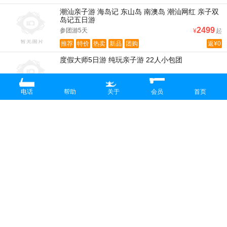
潮汕亲子游 海岛记 东山岛 南澳岛 潮汕网红 亲子双
岛记五日游
2499
参团游5天
¥
起
推荐
特价
热卖
新品
团购
返¥0
度假大师5日游 纯玩亲子游 22人小包团
3880
参团游5天
¥
起
电话
推荐
帮助
特价
热卖
关于
新品
团购
会员
首页
返¥0
北海涠洲岛 五日游 0进店跟团自由行
2680
参团游5天
¥
起
推荐
特价
热卖
新品
团购
返¥0
桂林/漓江/阳朔 臻品桂林亲子游5日游
1799
参团游4天
¥
起
推荐
特价
热卖
新品
团购
返¥0
成都/熊猫乐园/九寨沟/黄龙/峨眉山/乐山大佛 全景双
动七日
2999
参团游7天
¥
起