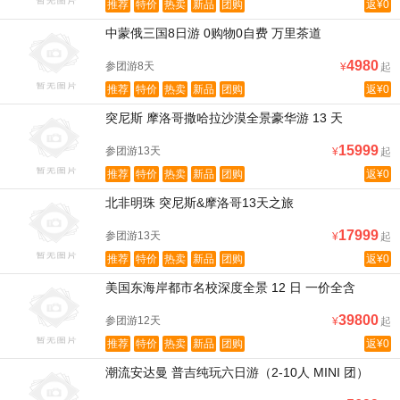
推荐
特价
热卖
新品
团购
返¥0
中蒙俄三国8日游 0购物0自费 万里茶道
4980
参团游8天
¥
起
推荐
特价
热卖
新品
团购
返¥0
突尼斯 摩洛哥撒哈拉沙漠全景豪华游 13 天
15999
参团游13天
¥
起
推荐
特价
热卖
新品
团购
返¥0
北非明珠 突尼斯&摩洛哥13天之旅
17999
参团游13天
¥
起
推荐
特价
热卖
新品
团购
返¥0
美国东海岸都市名校深度全景 12 日 一价全含
39800
参团游12天
¥
起
推荐
特价
热卖
新品
团购
返¥0
潮流安达曼 普吉纯玩六日游（2-10人 MINI 团）