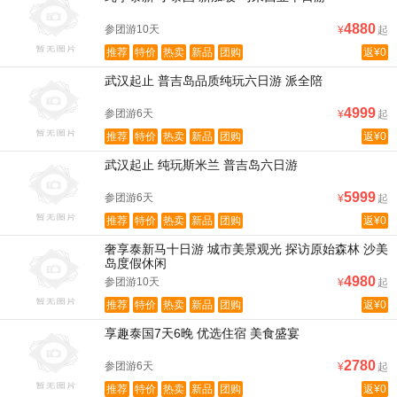
4880
参团游10天
¥
起
推荐
特价
热卖
新品
团购
返¥0
武汉起止 普吉岛品质纯玩六日游 派全陪
4999
参团游6天
¥
起
推荐
特价
热卖
新品
团购
返¥0
武汉起止 纯玩斯米兰 普吉岛六日游
5999
参团游6天
¥
起
推荐
特价
热卖
新品
团购
返¥0
奢享泰新马十日游 城市美景观光 探访原始森林 沙美
岛度假休闲
4980
参团游10天
¥
起
推荐
特价
热卖
新品
团购
返¥0
享趣泰国7天6晚 优选住宿 美食盛宴
2780
参团游6天
¥
起
推荐
特价
热卖
新品
团购
返¥0