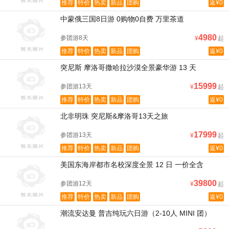
推荐
特价
热卖
新品
团购
返¥0
中蒙俄三国8日游 0购物0自费 万里茶道
4980
参团游8天
¥
起
推荐
特价
热卖
新品
团购
返¥0
突尼斯 摩洛哥撒哈拉沙漠全景豪华游 13 天
15999
参团游13天
¥
起
推荐
特价
热卖
新品
团购
返¥0
北非明珠 突尼斯&摩洛哥13天之旅
17999
参团游13天
¥
起
推荐
特价
热卖
新品
团购
返¥0
美国东海岸都市名校深度全景 12 日 一价全含
39800
参团游12天
¥
起
推荐
特价
热卖
新品
团购
返¥0
潮流安达曼 普吉纯玩六日游（2-10人 MINI 团）