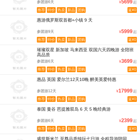
5699
参团游6天
¥
起
推荐
特价
热卖
新品
团购
返¥0
惠游俄罗斯双首都+小镇 9 天
5999
参团游9天
¥
起
推荐
特价
热卖
新品
团购
返¥0
璀璨双星 新加坡 马来西亚 双国六天四晚游 全陪班
高品质
3699
参团游6天
¥
起
推荐
特价
热卖
新品
团购
返¥0
惠品 英国 爱尔兰12天10晚 醉美英爱特惠
17999
参团游12天
¥
起
推荐
特价
热卖
新品
团购
返¥0
泰国 曼谷 芭提雅双岛 6 天 5 晚经典游
2399
参团游6天
¥
起
推荐
特价
热卖
新品
团购
返¥0
盛世斯米兰 至尊品质纯玩七日游 全程导游陪同