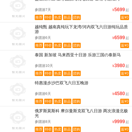
5699
参团游7天
¥
起
推荐
特价
热卖
新品
团购
返¥0
越纯甄 越南真纯玩下龙湾/河内双飞六日游纯玩品质
游
6599
参团游6天
¥
起
推荐
特价
热卖
新品
团购
返¥0
泰国 新加坡 马来西亚十日游 乐游三国の泰新马
3980
参团游10天
¥
起
推荐
特价
热卖
新品
团购
返¥0
特惠漫步沙巴双飞六日五晚游
4580
参团游6天
¥
起
推荐
特价
热卖
新品
团购
返¥0
俄罗斯莫斯科 摩尔曼斯克双飞八日游 两次浪漫北极
光
9999
参团游8天
¥
起
推荐
特价
热卖
新品
团购
返¥0