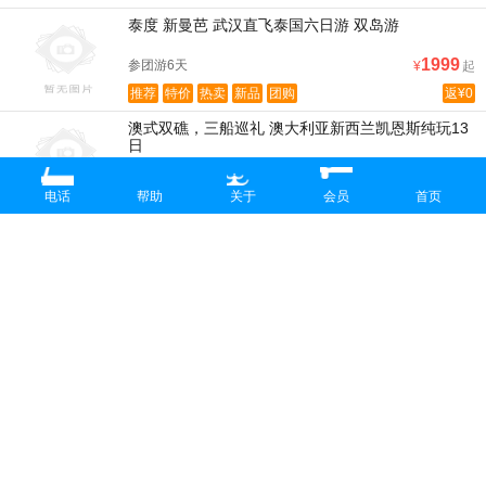
泰度 新曼芭 武汉直飞泰国六日游 双岛游
1999
参团游6天
¥
起
推荐
特价
热卖
新品
团购
返¥0
澳式双礁，三船巡礼 澳大利亚新西兰凯恩斯纯玩13
日
26800
参团游13天
¥
起
电话
推荐
帮助
特价
热卖
关于
新品
团购
会员
首页
返¥0
沙巴心动努马干双飞六日五晚游
4180
参团游6天
¥
起
推荐
特价
热卖
新品
团购
返¥0
去浪吧沙巴丝绸美人鱼双飞六日游
4980
参团游6天
¥
起
推荐
特价
热卖
新品
团购
返¥0
星沙逐浪沙巴双飞六天五晚
4980
参团游6天
¥
起