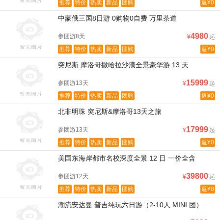
推荐
特价
热卖
新品
团购
返¥0
中蒙俄三国8日游 0购物0自费 万里茶道
4980
参团游8天
¥
起
推荐
特价
热卖
新品
团购
返¥0
突尼斯 摩洛哥撒哈拉沙漠全景豪华游 13 天
15999
参团游13天
¥
起
推荐
特价
热卖
新品
团购
返¥0
北非明珠 突尼斯&摩洛哥13天之旅
17999
参团游13天
¥
起
推荐
特价
热卖
新品
团购
返¥0
美国东海岸都市名校深度全景 12 日 一价全含
39800
参团游12天
¥
起
推荐
特价
热卖
新品
团购
返¥0
潮流安达曼 普吉纯玩六日游（2-10人 MINI 团）