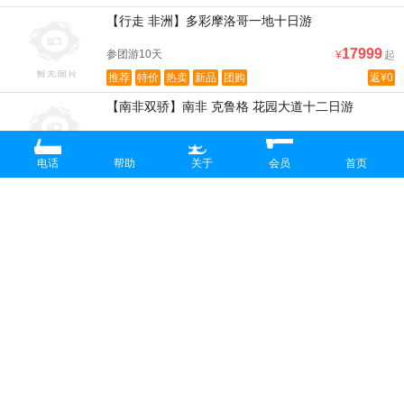
【行走 非洲】多彩摩洛哥一地十日游
17999
参团游10天
¥
起
推荐
特价
热卖
新品
团购
返¥0
【南非双骄】南非 克鲁格 花园大道十二日游
24800
参团游12天
¥
起
电话
推荐
帮助
特价
热卖
关于
新品
团购
会员
首页
返¥0
璀璨双星 新加坡 马来西亚 双国六天四晚游 全陪班
高品质
3699
参团游6天
¥
起
推荐
特价
热卖
新品
团购
返¥0
惠品 英国 爱尔兰12天10晚 醉美英爱特惠
17999
参团游12天
¥
起
推荐
特价
热卖
新品
团购
返¥0
泰国 曼谷 芭提雅双岛 6 天 5 晚经典游
2399
参团游6天
¥
起