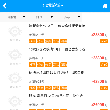
出境旅游
目的地
排序
筛选
澳新南北岛13日 一价全含纯玩无购物
28800
参团游13天
¥
起
推荐
特价
热卖
新品
团购
返¥0
北欧四国双峡湾13日 一价全含安心游
28800
参团游13天
¥
起
推荐
特价
热卖
新品
团购
返¥0
德法意瑞四国13日游 精品小团0自费
42800
参团游13天
¥
起
推荐
特价
热卖
新品
团购
返¥0
斯克 塞黑阿12日 精品小团一价全含
26999
参团游12天
¥
起