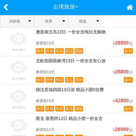
出境旅游
目的地
排序
筛选
澳新南北岛13日 一价全含纯玩无购物
28800
参团游13天
¥
起
推荐
特价
热卖
新品
团购
返¥0
北欧四国双峡湾13日 一价全含安心游
28800
参团游13天
¥
起
推荐
特价
热卖
新品
团购
返¥0
德法意瑞四国13日游 精品小团0自费
42800
参团游13天
¥
起
推荐
特价
热卖
新品
团购
返¥0
斯克 塞黑阿12日 精品小团一价全含
26999
参团游12天
¥
起