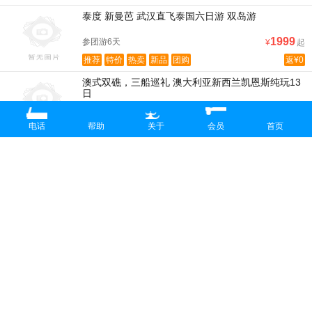
泰度 新曼芭 武汉直飞泰国六日游 双岛游
1999
参团游6天
¥
起
推荐
特价
热卖
新品
团购
返¥0
澳式双礁，三船巡礼 澳大利亚新西兰凯恩斯纯玩13
日
26800
参团游13天
¥
起
电话
推荐
帮助
特价
热卖
关于
新品
团购
会员
首页
返¥0
沙巴心动努马干双飞六日五晚游
4180
参团游6天
¥
起
推荐
特价
热卖
新品
团购
返¥0
去浪吧沙巴丝绸美人鱼双飞六日游
4980
参团游6天
¥
起
推荐
特价
热卖
新品
团购
返¥0
星沙逐浪沙巴双飞六天五晚
4980
参团游6天
¥
起