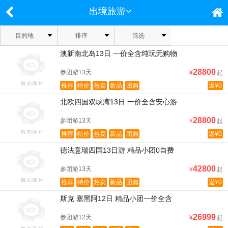
出境旅游
目的地
排序
筛选
澳新南北岛13日 一价全含纯玩无购物
28800
参团游13天
¥
起
推荐
特价
热卖
新品
团购
返¥0
北欧四国双峡湾13日 一价全含安心游
28800
参团游13天
¥
起
推荐
特价
热卖
新品
团购
返¥0
德法意瑞四国13日游 精品小团0自费
42800
参团游13天
¥
起
推荐
特价
热卖
新品
团购
返¥0
斯克 塞黑阿12日 精品小团一价全含
26999
参团游12天
¥
起