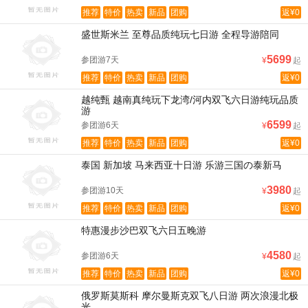
推荐
特价
热卖
新品
团购
返¥0
盛世斯米兰 至尊品质纯玩七日游 全程导游陪同
5699
参团游7天
¥
起
推荐
特价
热卖
新品
团购
返¥0
越纯甄 越南真纯玩下龙湾/河内双飞六日游纯玩品质
游
6599
参团游6天
¥
起
推荐
特价
热卖
新品
团购
返¥0
泰国 新加坡 马来西亚十日游 乐游三国の泰新马
3980
参团游10天
¥
起
推荐
特价
热卖
新品
团购
返¥0
特惠漫步沙巴双飞六日五晚游
4580
参团游6天
¥
起
推荐
特价
热卖
新品
团购
返¥0
俄罗斯莫斯科 摩尔曼斯克双飞八日游 两次浪漫北极
光