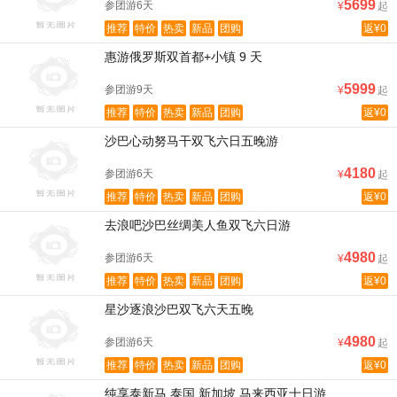
5699
参团游6天
¥
起
推荐
特价
热卖
新品
团购
返¥0
惠游俄罗斯双首都+小镇 9 天
5999
参团游9天
¥
起
推荐
特价
热卖
新品
团购
返¥0
沙巴心动努马干双飞六日五晚游
4180
参团游6天
¥
起
推荐
特价
热卖
新品
团购
返¥0
去浪吧沙巴丝绸美人鱼双飞六日游
4980
参团游6天
¥
起
推荐
特价
热卖
新品
团购
返¥0
星沙逐浪沙巴双飞六天五晚
4980
参团游6天
¥
起
推荐
特价
热卖
新品
团购
返¥0
纯享泰新马 泰国 新加坡 马来西亚十日游