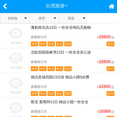
出境旅游
目的地
排序
筛选
澳新南北岛13日 一价全含纯玩无购物
28800
参团游13天
¥
起
推荐
特价
热卖
新品
团购
返¥0
北欧四国双峡湾13日 一价全含安心游
28800
参团游13天
¥
起
推荐
特价
热卖
新品
团购
返¥0
德法意瑞四国13日游 精品小团0自费
42800
参团游13天
¥
起
推荐
特价
热卖
新品
团购
返¥0
斯克 塞黑阿12日 精品小团一价全含
26999
参团游12天
¥
起