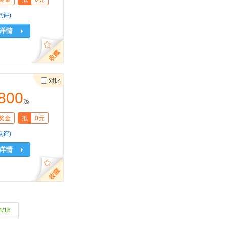
点评)
详情
对比
800
起
奖金
抵
0元
点评)
详情
4/16