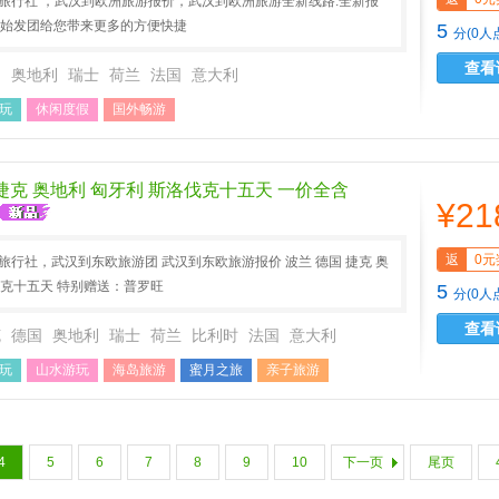
A旅行社 ，武汉到欧洲旅游报价，武汉到欧洲旅游全新线路.全新报
地始发团给您带来更多的方便快捷
5
分(0人
查看
国
奥地利
瑞士
荷兰
法国
意大利
玩
休闲度假
国外畅游
 捷克 奥地利 匈牙利 斯洛伐克十五天 一价全含
¥21
返
0元
A旅行社，武汉到东欧旅游团 武汉到东欧旅游报价 波兰 德国 捷克 奥
伐克十五天 特别赠送：普罗旺
5
分(0人
查看
克
德国
奥地利
瑞士
荷兰
比利时
法国
意大利
玩
山水游玩
海岛旅游
蜜月之旅
亲子旅游
游
避暑旅游
文化历史
国外畅游
4
5
6
7
8
9
10
下一页
尾页