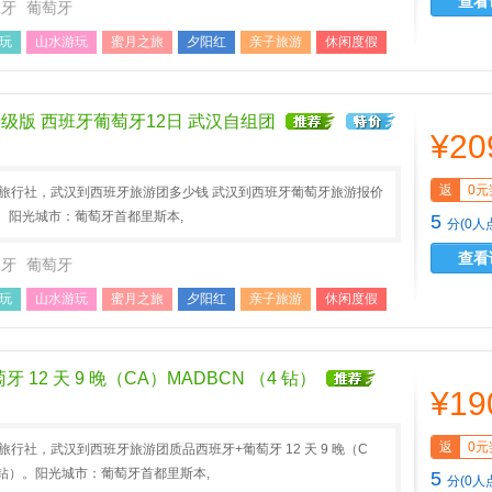
查看
班牙
葡萄牙
玩
山水游玩
蜜月之旅
夕阳红
亲子旅游
休闲度假
游
国外畅游
级版 西班牙葡萄牙12日 武汉自组团
¥20
返
0元
A旅行社，武汉到西班牙旅游团多少钱 武汉到西班牙葡萄牙旅游报价
。阳光城市：葡萄牙首都里斯本,
5
分(0人
查看
班牙
葡萄牙
玩
山水游玩
蜜月之旅
夕阳红
亲子旅游
休闲度假
游
国外畅游
 12 天 9 晚（CA）MADBCN （4 钻）
¥19
返
0元
旅行社，武汉到西班牙旅游团质品西班牙+葡萄牙 12 天 9 晚（C
4 钻）。阳光城市：葡萄牙首都里斯本,
5
分(0人