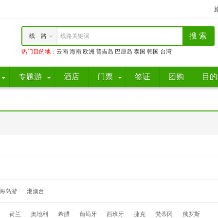
线 路
线路关键词
热门目的地
：
云南
海南
欧洲
普吉岛
巴厘岛
泰国
韩国
台湾
专题游
酒店
门票
签证
团购
目的
海岛游
港澳台
荷兰
奥地利
希腊
葡萄牙
西班牙
捷克
梵蒂冈
俄罗斯