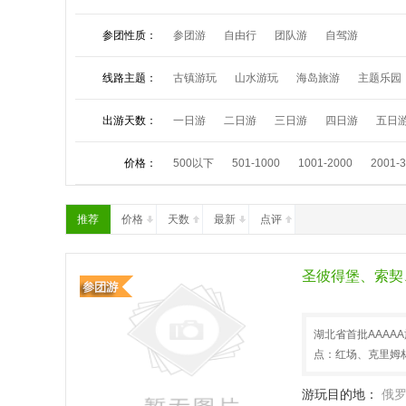
参团性质：
参团游
自由行
团队游
自驾游
线路主题：
古镇游玩
山水游玩
海岛旅游
主题乐园
夏令营活动
祈福朝拜
中秋小假
国庆长
出游天数：
一日游
二日游
三日游
四日游
五日
价格：
500以下
501-1000
1001-2000
2001-
推荐
价格
天数
最新
点评
圣彼得堡、索契
湖北省首批AAA
点：红场、克里姆
游玩目的地：
俄