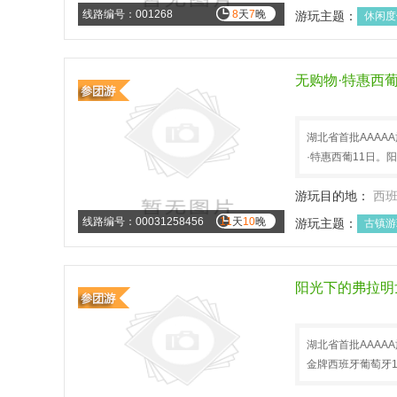
线路编号：001268
8
天
7
晚
游玩主题：
休闲度
无购物·特惠西葡
湖北省首批AAAA
·特惠西葡11日。
游玩目的地：
西
线路编号：00031258456
11
天
10
晚
游玩主题：
古镇游
文化历史
春节旅
阳光下的弗拉明
湖北省首批AAAA
金牌西班牙葡萄牙