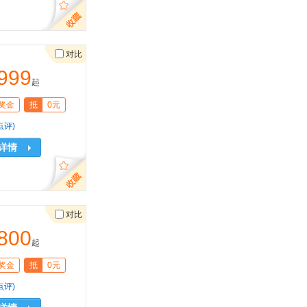
对比
999
起
奖金
抵
0元
点评)
详情
对比
800
起
奖金
抵
0元
点评)