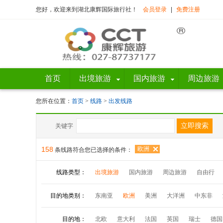
您好，欢迎来到湖北康辉国际旅行社！
会员登录
|
免费注册
首页
出境旅游
国内旅游
周边旅游
您所在位置：
首页
>
线路
>
出发线路
关键字
158
欧洲
条线路符合您已选择的条件：
线路类型：
出境旅游
国内旅游
周边旅游
自由行
目的地类别：
东南亚
欧洲
美洲
大洋洲
中东非
目的地：
北欧
意大利
法国
英国
瑞士
德国