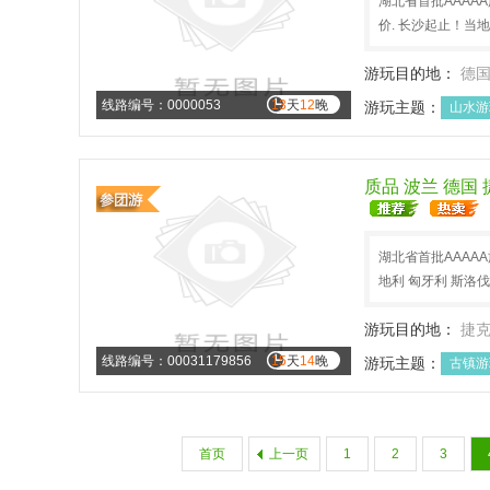
湖北省首批AAAA
价. 长沙起止！当
游玩目的地：
德
线路编号：0000053
13
天
12
晚
游玩主题：
山水游
质品 波兰 德国
湖北省首批AAAA
地利 匈牙利 斯洛
游玩目的地：
捷
线路编号：00031179856
15
天
14
晚
游玩主题：
古镇游
休闲度假
暑假旅
首页
上一页
1
2
3