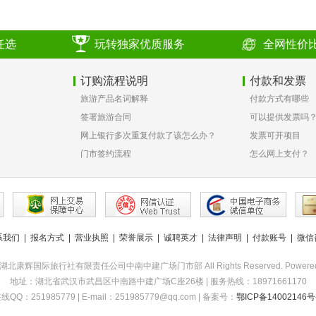
任选
玩转独家优质服务
全网性价
订购流程说明
付款和发票
旅游产品名词解释
付款方式有哪些
签署旅游合同
可以提供发票吗
网上银行多次重复付款了该怎么办？
发票可开项目
门市签约流程
怎么网上支付？
系我们
|
报名方式
|
营业执照
|
荣誉展示
|
诚聘英才
|
法律声明
|
付款账号
|
微信
2015 湖北康辉国际旅行社有限责任公司中南中建广场门市部 All Rights Reserved. Powere
地址：湖北省武汉市武昌区中南路中建广场C座26楼 | 服务热线：18971661170
线QQ：251985779 | E-mail：251985779@qq.com | 备案号：
鄂ICP备14002146号