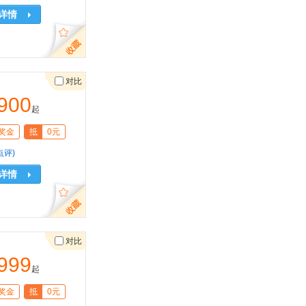
详情
对比
900
起
奖金
抵
0元
点评)
详情
对比
999
起
奖金
抵
0元