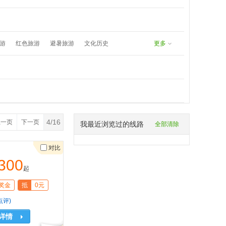
undefined
8171383577：
游
红色旅游
避暑旅游
文化历史
更多
春游
五一旅游
夏日漂流
4/16
上一页
下一页
我最近浏览过的线路
全部清除
对比
300
起
奖金
抵
0元
点评)
详情