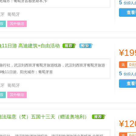
光城市：葡萄牙首都里斯本,卡
5
分(0人
查看
班牙
葡萄牙
假
国外畅游
11日游 高迪建筑+自由活动
¥19
返
0元
AA旅行社，武汉到西班牙葡萄牙旅游线路，武汉到西班牙葡萄牙旅游
9晚11日游。阳光城市：葡萄牙首
5
分(0人
查看
班牙
葡萄牙
假
国外畅游
德法瑞意（梵）五国十三天（赠送奥地利）
¥12
返
0元