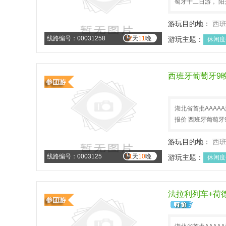
萄牙十二日游 。阳
游玩目的地：
西
线路编号：00031258
12
天
11
晚
游玩主题：
休闲度
西班牙葡萄牙9晚
湖北省首批AAA
报价 西班牙葡萄牙
游玩目的地：
西
线路编号：0003125
11
天
10
晚
游玩主题：
休闲度
法拉利列车+荷