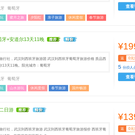
查看
班牙
葡萄牙
玩
蜜月之旅
夕阳红
亲子旅游
休闲度假
春节旅游
牙+安道尔13天11晚
¥19
返
0元
A旅行社，武汉到西班牙旅游团 武汉到西班牙葡萄牙旅游价格 质品西
尔13天11晚。阳光城市：葡萄牙
5
分(0人
查看
班牙
葡萄牙
玩
山水游玩
休闲度假
春节旅游
国外畅游
二日游
¥13
返
0元
A旅行社，武汉到西班牙旅游 武汉到西班牙葡萄牙旅游报价 西班牙葡