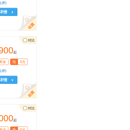
点评)
详情
对比
900
起
奖金
抵
0元
点评)
详情
对比
000
起
奖金
抵
0元