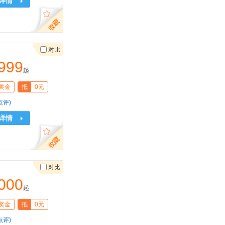
详情
对比
999
起
奖金
抵
0元
点评)
详情
对比
000
起
奖金
抵
0元
点评)