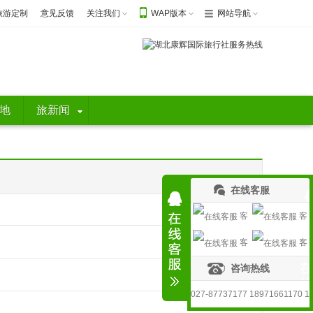
旅游定制
意见反馈
关注我们
WAP版本
网站导航
地
旅新闻
在线客服
客
客
客
客
服1
服2
咨询热线
服3
服4
027-87737177 18971661170 1