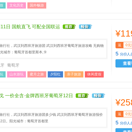
假
文化历史
国外畅游
11日 国航直飞 可配全国联运
¥11
返
0元
A旅行社，武汉到西班牙旅游团 武汉到西班牙葡萄牙旅游攻略 无购物
阳光城市：葡萄牙首都里斯本,卡
5
分(0人
查看
班牙
葡萄牙
玩
山水游玩
蜜月之旅
夕阳红
亲子旅游
休闲度假
游
国外畅游
戈 一价全含·金牌西班牙葡萄牙12日
¥25
返
0元
A旅行社，武汉到西班牙旅游团多少钱 武汉到西班牙葡萄牙旅游报价
12日。阳光城市：葡萄牙首都里
5
分(0人