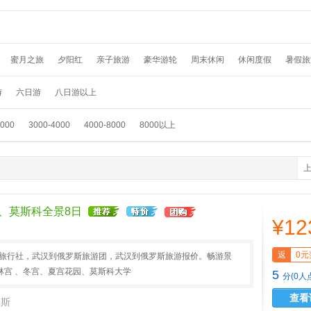
蜜月之旅
夕阳红
亲子旅游
豪华游轮
周末休闲
休闲度假
暑假旅
假
温泉养生
春节旅游
国外畅游
采摘赏花
元旦旅游
滑雪游
踏青
游
六日游
八日游以上
3000
3000-4000
4000-8000
8000以上
、莫斯科全景8日
¥12
返
0元
AA旅行社，武汉到俄罗斯旅游团，武汉到俄罗斯旅游报价。畅游景
林宫 、冬宫、夏宫花园、莫斯科大学
5
分(0人
查看
罗斯