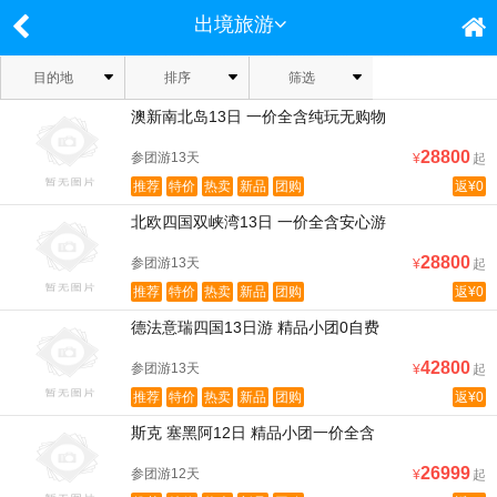
出境旅游
目的地
排序
筛选
澳新南北岛13日 一价全含纯玩无购物
28800
参团游13天
¥
起
推荐
特价
热卖
新品
团购
返¥0
北欧四国双峡湾13日 一价全含安心游
28800
参团游13天
¥
起
推荐
特价
热卖
新品
团购
返¥0
德法意瑞四国13日游 精品小团0自费
42800
参团游13天
¥
起
推荐
特价
热卖
新品
团购
返¥0
斯克 塞黑阿12日 精品小团一价全含
26999
参团游12天
¥
起