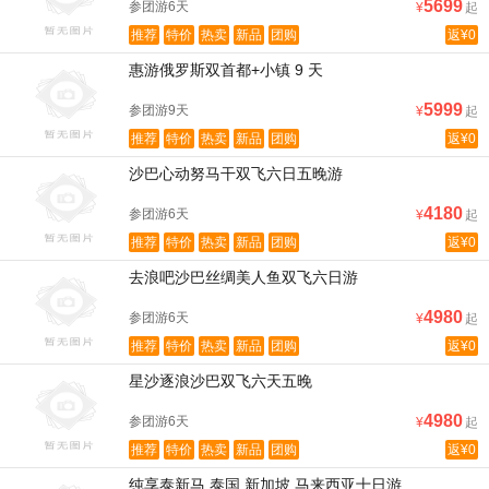
5699
参团游6天
¥
起
推荐
特价
热卖
新品
团购
返¥0
惠游俄罗斯双首都+小镇 9 天
5999
参团游9天
¥
起
推荐
特价
热卖
新品
团购
返¥0
沙巴心动努马干双飞六日五晚游
4180
参团游6天
¥
起
推荐
特价
热卖
新品
团购
返¥0
去浪吧沙巴丝绸美人鱼双飞六日游
4980
参团游6天
¥
起
推荐
特价
热卖
新品
团购
返¥0
星沙逐浪沙巴双飞六天五晚
4980
参团游6天
¥
起
推荐
特价
热卖
新品
团购
返¥0
纯享泰新马 泰国 新加坡 马来西亚十日游