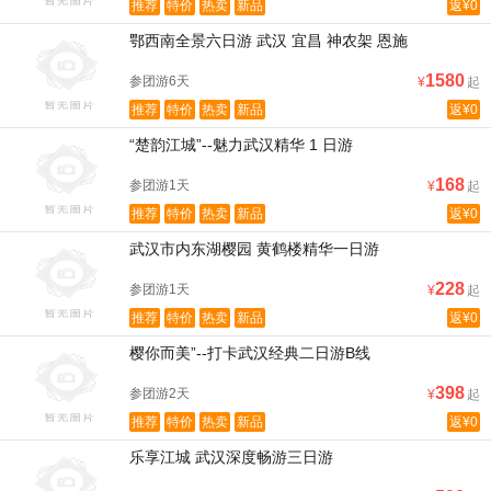
推荐
特价
热卖
新品
返¥0
鄂西南全景六日游 武汉 宜昌 神农架 恩施
1580
参团游6天
¥
起
推荐
特价
热卖
新品
返¥0
“楚韵江城”--魅力武汉精华 1 日游
168
参团游1天
¥
起
推荐
特价
热卖
新品
返¥0
武汉市内东湖樱园 黄鹤楼精华一日游
228
参团游1天
¥
起
推荐
特价
热卖
新品
返¥0
樱你而美”--打卡武汉经典二日游B线
398
参团游2天
¥
起
推荐
特价
热卖
新品
返¥0
乐享江城 武汉深度畅游三日游