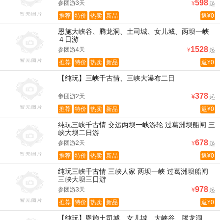
598
参团游3天
¥
起
推荐
特价
热卖
新品
返¥0
恩施大峡谷、腾龙洞、土司城、女儿城、两坝一峡
４日游
1528
参团游4天
¥
起
推荐
特价
热卖
新品
返¥0
【纯玩】三峡千古情、三峡大瀑布二日
378
参团游2天
¥
起
推荐
特价
热卖
新品
返¥0
纯玩三峡千古情 交运两坝一峡游轮 过葛洲坝船闸 三
峡大坝二日游
678
参团游2天
¥
起
推荐
特价
热卖
新品
返¥0
纯玩三峡千古情 三峡人家 两坝一峡 过葛洲坝船闸
三峡大坝三日游
978
参团游3天
¥
起
推荐
特价
热卖
新品
返¥0
【纯玩】恩施土司城、女儿城、大峡谷、腾龙洞、