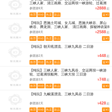
三峡人家、清江画廊、交运两坝一峡游轮、过葛洲
坝船闸、三峡大坝、探秘神农架、养生大九湖 全景9
2888
参团游9天
¥
起
日
推荐
特价
热卖
新品
返¥0
【纯玩】恩施土司城、女儿城、恩施大峡谷、屏山
峡谷、腾龙洞、三峡人家、 清江画廊、探秘神农架8
日
2588
参团游8天
¥
起
推荐
特价
热卖
新品
返¥0
【纯玩】朝天吼漂流、三峡九凤谷 二日游
448
参团游2天
¥
起
推荐
特价
热卖
新品
返¥0
【纯玩】三峡人家、三峡九凤谷、交运两坝一峡游
轮、过葛洲坝船闸、三峡大坝 三日游
748
参团游3天
¥
起
推荐
特价
热卖
新品
返¥0
【纯玩】九畹溪漂流、三峡九凤谷 二日游
428
参团游2天
¥
起
推荐
特价
热卖
新品
返¥0