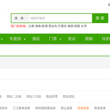
线 路
线路关键词
热门目的地
：
云南
海南
欧洲
普吉岛
巴厘岛
泰国
韩国
台湾
专题游
酒店
门票
签证
团购
目的
游
周边二日游
周边三日游
周边滑雪
周边漂流
温泉谷
三江森林温泉
碧桂园凤凰温泉
雷山温泉
汤池温泉
西海温泉