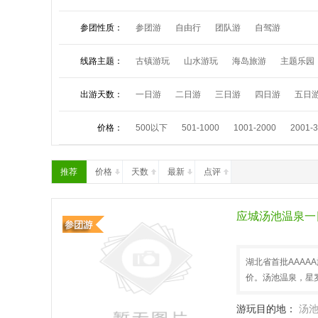
鸡公山依云温泉
毕升温泉
参团性质：
参团游
自由行
团队游
自驾游
线路主题：
古镇游玩
山水游玩
海岛旅游
主题乐园
夏令营活动
祈福朝拜
中秋小假
国庆长
出游天数：
一日游
二日游
三日游
四日游
五日
价格：
500以下
501-1000
1001-2000
2001-
推荐
价格
天数
最新
点评
应城汤池温泉一
湖北省首批AAA
价。汤池温泉，星
游玩目的地：
汤