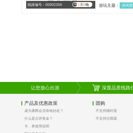
线路编号：00002356
1
天
0
晚
游玩主题：
休闲度
让您放心出游
深度品质线路
产品及优惠政策
团购
成为康辉会员有啥好处？
不支持随时退
什么是点评奖金？
不支持过期退
卡、券使用说明