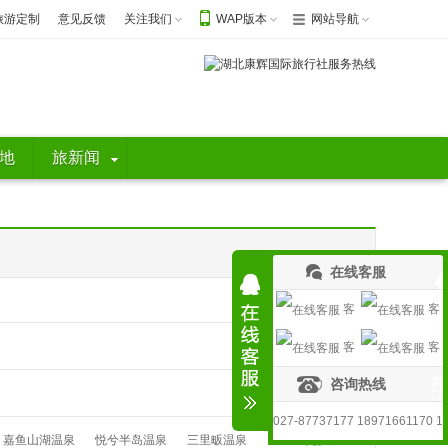
旅游定制
意见反馈
关注我们
WAP版本
网站导航
地
旅新闻
在线客服
客
客
客
客
服1
服2
咨询热线
服3
服4
027-87737177 18971661170 1
嘉鱼山湖温泉
悦兮半岛温泉
三里畈温泉
更多