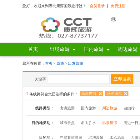
您好，欢迎来到湖北康辉国际旅行社！
会员登录
|
免费注册
首页
出境旅游
国内旅游
周边旅游
您所在位置：
首页
>
线路
>
出发线路
关键字
1
温泉度假
汤池温泉
条线路符合您已选择的条件：
线路类型：
出境旅游
国内旅游
周边旅游
自由行
目的地类别：
城市景点
名山胜水
温泉度假
周边一日
目的地：
赤壁龙佑温泉
瑶池温泉
太乙温泉
万豪