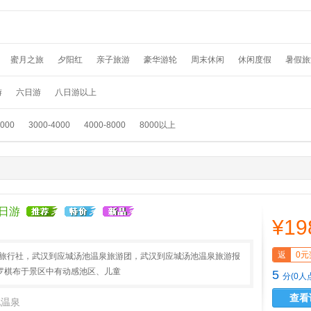
蜜月之旅
夕阳红
亲子旅游
豪华游轮
周末休闲
休闲度假
暑假旅
假
温泉养生
春节旅游
国外畅游
采摘赏花
元旦旅游
滑雪游
踏青
游
六日游
八日游以上
3000
3000-4000
4000-8000
8000以上
日游
¥19
返
0元
AA旅行社，武汉到应城汤池温泉旅游团，武汉到应城汤池温泉旅游报
罗棋布于景区中有动感池区、儿童
5
分(0人
查看
池温泉