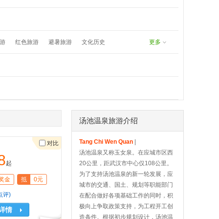
undefined
8171383577：
游
红色旅游
避暑旅游
文化历史
更多
春游
五一旅游
夏日漂流
汤池温泉旅游介绍
Tang Chi Wen Quan
|
对比
汤池温泉又称玉女泉。在应城市区西
8
起
20公里，距武汉市中心仅108公里。
为了支持汤池温泉的新一轮发展，应
奖金
抵
0元
城市的交通、国土、规划等职能部门
点评)
在配合做好各项基础工作的同时，积
极向上争取政策支持，为工程开工创
详情
造条件。根据初步规划设计，汤池温