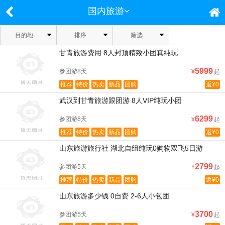
国内旅游
目的地
排序
筛选
甘青旅游费用 8人封顶精致小团真纯玩
5999
参团游8天
¥
起
推荐
特价
热卖
新品
团购
返¥0
武汉到甘青旅游跟团游 8人VIP纯玩小团
6299
参团游8天
¥
起
推荐
特价
热卖
新品
团购
返¥0
山东旅游旅行社 湖北自组纯玩0购物双飞5日游
2799
参团游5天
¥
起
推荐
特价
热卖
新品
团购
返¥0
山东旅游多少钱 0自费 2-6人小包团
3700
参团游5天
¥
起