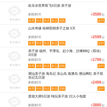
欢乐水世界双飞5日游 亲子游
3580
参团游5天
¥
起
推荐
特价
热卖
新品
团购
返¥0
山水奇缘 桂林阳朔亲子之旅 5天
2599
参团游5天
¥
起
推荐
特价
热卖
新品
团购
返¥0
亲子游 福州、平潭岛、赶小海、沙滩BBQ（双动）
3日游
1799
参团游3天
¥
起
推荐
特价
热卖
新品
团购
返¥0
潮汕亲子游 海岛记 东山岛 南澳岛 潮汕网红 亲子双
岛记五日游
2499
参团游5天
¥
起
推荐
特价
热卖
新品
团购
返¥0
度假大师5日游 纯玩亲子游 22人小包团
3880
参团游5天
¥
起