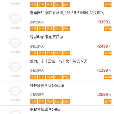
推荐
特价
热卖
新品
团购
返¥0
邂逅网红 丽江香格里拉泸沽湖6天5晚 武汉直飞
3199
参团游6天
¥
起
推荐
特价
热卖
新品
团购
返¥0
蓉城印象 双动五日游
2499
参团游5天
¥
起
推荐
特价
热卖
新品
团购
返¥0
魅力广东【五城一岛】火车纯玩 6 天
1299
参团游6天
¥
起
推荐
特价
热卖
新品
团购
返¥0
桂林臻纯享双卧5日游
2599
参团游5天
¥
起
推荐
特价
热卖
新品
团购
返¥0
探秘紫禁城飞卧6日