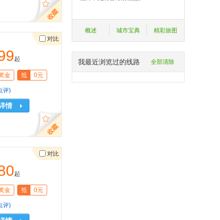
概述
城市宝典
精彩旅图
对比
99
起
我最近浏览过的线路
全部清除
奖金
抵
0元
点评)
详情
对比
80
起
奖金
抵
0元
点评)