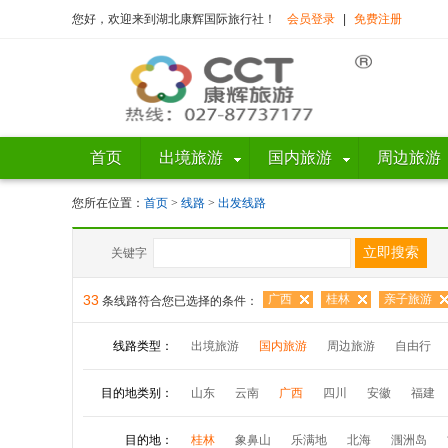
您好，欢迎来到湖北康辉国际旅行社！
会员登录
|
免费注册
首页
出境旅游
国内旅游
周边旅游
您所在位置：
首页
>
线路
>
出发线路
关键字
33
广西
桂林
亲子旅游
条线路符合您已选择的条件：
线路类型：
出境旅游
国内旅游
周边旅游
自由行
目的地类别：
山东
云南
广西
四川
安徽
福建
目的地：
桂林
象鼻山
乐满地
北海
涠洲岛