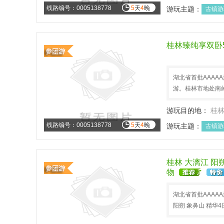
线路编号：0005138778
5
天
4
晚
游玩主题：
古镇游
休闲度假
暑假旅
桂林臻纯享双卧
湖北省首批AAAA
游。桂林市地处南
游玩目的地：
桂
线路编号：0005138778
5
天
4
晚
游玩主题：
古镇游
休闲度假
暑假旅
桂林 大漓江 阳
物
湖北省首批AAAA
阳朔 象鼻山 精华