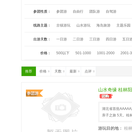
参团性质：
参团游
自由行
团队游
自驾游
线路主题：
古镇游玩
山水游玩
海岛旅游
主题乐园
夏令营活动
祈福朝拜
中秋小假
国庆长
出游天数：
一日游
二日游
三日游
四日游
五日
价格：
500以下
501-1000
1001-2000
2001-
推荐
价格
天数
最新
点评
山水奇缘 桂林阳
湖北省首批AAAA
亲子之旅 5天。
游玩目的地：
桂