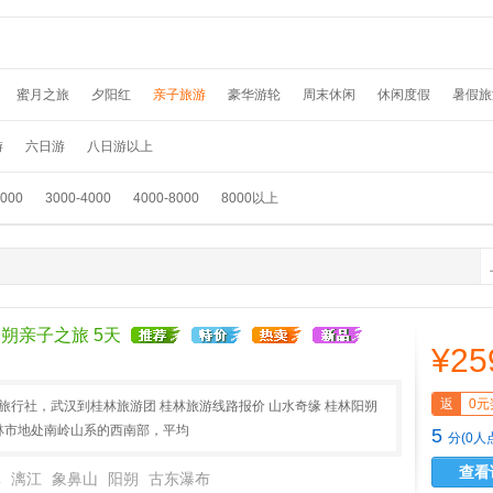
蜜月之旅
夕阳红
亲子旅游
豪华游轮
周末休闲
休闲度假
暑假旅
假
温泉养生
春节旅游
国外畅游
采摘赏花
元旦旅游
滑雪游
踏青
游
六日游
八日游以上
3000
3000-4000
4000-8000
8000以上
朔亲子之旅 5天
¥25
返
0元
A旅行社，武汉到桂林旅游团 桂林旅游线路报价 山水奇缘 桂林阳朔
桂林市地处南岭山系的西南部，平均
5
分(0人
查看
林
漓江
象鼻山
阳朔
古东瀑布