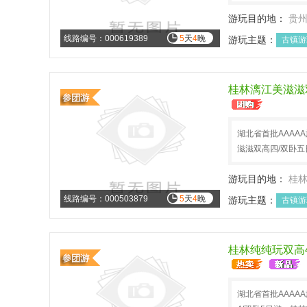
游玩目的地：
贵
乐满地
线路编号：000619389
5
天
4
晚
游玩主题：
古镇游
暑假旅游
避暑旅
桂林漓江美滋滋
湖北省首批AAAA
滋滋双高四/双卧五
游玩目的地：
桂
线路编号：000503879
5
天
4
晚
游玩主题：
古镇游
避暑旅游
文化历
桂林纯纯玩双高4/
湖北省首批AAAA