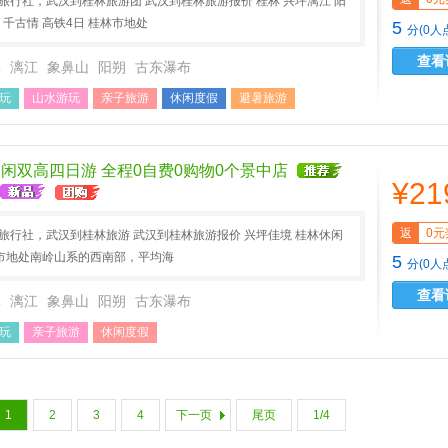
A旅行社，武汉到桂林旅游团 武汉到桂林旅游报价 桂林 兴坪漓江 阳
 千古情 高铁4日 桂林市地处
5
分(0人
查看
林
漓江
象鼻山
阳朔
古东瀑布
玩
山水游玩
亲子旅游
休闲度假
避暑旅游
假
春节旅游
休闲双高四日游 全程0自费0购物0个景中店
¥21
返
0元
A旅行社，武汉到桂林旅游 武汉到桂林旅游报价 兴坪佳境 桂林休闲
市地处南岭山系的西南部，平均海
5
分(0人
查看
林
漓江
象鼻山
阳朔
古东瀑布
玩
亲子旅游
休闲度假
1
2
3
4
下一页
尾页
1/4