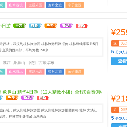
玩
山水游玩
主题乐园
蜜月之旅
亲子旅游
游
中秋小假
五一旅游
5日游
¥25
返
0元
A旅行社，武汉到桂林旅游团 桂林旅游线路报价 桂林臻纯享双卧5日
岭山系的西南部，平均海拔150米
5
分(0人
查看
林
漓江
象鼻山
阳朔
古东瀑布
玩
山水游玩
主题乐园
蜜月之旅
亲子旅游
游
中秋小假
五一旅游
朔 象鼻山 精华4日游（12人精致小团）全程0自费0购
¥21
返
0元
A旅行社，武汉到桂林旅游团 武汉到桂林旅游报团价格 桂林 大漓江
4日游。桂林市地处南岭山系的西
5
分(0人