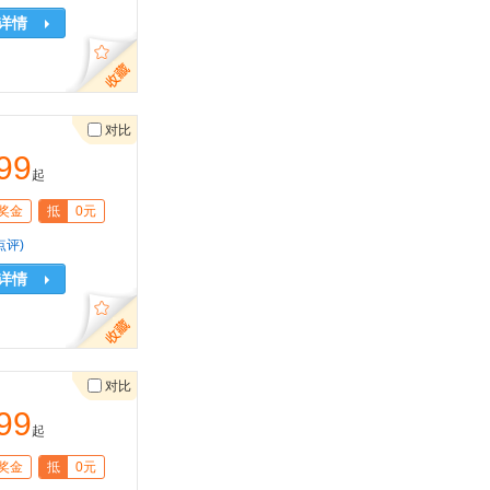
详情
对比
99
起
奖金
抵
0元
点评)
详情
对比
99
起
奖金
抵
0元