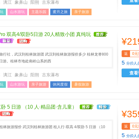
查看
林
漓江
象鼻山
阳朔
古东瀑布
玩
山水游玩
主题乐园
蜜月之旅
亲子旅游
游
中秋小假
五一旅游
ro 双高4/双卧5日游 20人精致小团 真纯玩
¥21
返
0元
A旅行社，武汉到桂林旅游团 武汉到桂林旅游报价多少 桂林龙脊800
双卧5日游。桂林市地处南岭山系的西
5
分(0人
查看
林
漓江
象鼻山
阳朔
古东瀑布
玩
山水游玩
亲子旅游
休闲度假
暑假旅游
游
双卧 5 日游 （10 人·精品团·含儿童）
¥35
返
0元
林旅游报价 武汉到桂林旅游团 桂人行-双高 4/双卧 5 日游 （10
）
5
分(0人