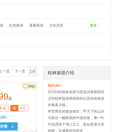
undefined
8171383577：
游
红色旅游
避暑旅游
文化历史
更多
春游
五一旅游
夏日漂流
1/4
上一页
下一页
桂林旅游介绍
Gui Lin
|
对比
武汉到桂林旅游团为您提供最新的武
99
起
汉到桂林旅游线路报价以及桂林旅游
价格多少钱。
奖金
抵
0元
举世闻名的旅游城市，甲天下的山水
点评)
勾勒出一幅唯美的中国画卷，乘一叶
竹筏漂荡于漓江之上，犹如置身百里
详情
画廊，充满着诗情画意。