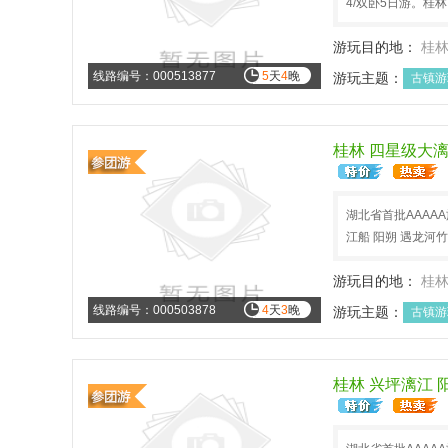
4/双卧5日游。桂
游玩目的地：
桂
线路编号：000513877
5
天
4
晚
游玩主题：
古镇游
中秋小假
五一旅
桂林 四星级大漓
湖北省首批AAAA
江船 阳朔 遇龙河竹
游玩目的地：
桂
线路编号：000503878
4
天
3
晚
游玩主题：
古镇游
文化历史
国庆长
桂林 兴坪漓江 