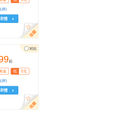
点评)
详情
对比
99
起
奖金
抵
0元
点评)
详情