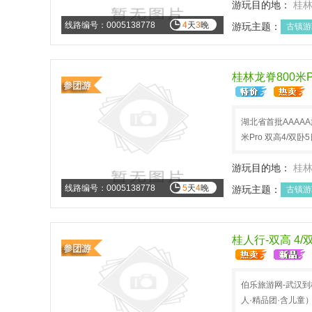
游玩目的地：
桂
线路编号：0005138778
4
天
3
晚
游玩主题：
古镇游
休闲度假
暑假旅
桂林龙脊800米P
湖北省首批AAAA
米Pro 双高4/
游玩目的地：
桂
线路编号：0005138778
5
天
4
晚
游玩主题：
古镇游
中秋小假
五一旅
桂人行-双高 4/
伯乐旅游网-武汉到桂
人·精品团·含儿童