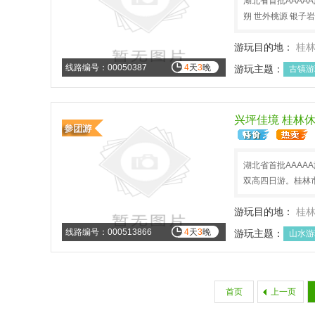
湖北省首批AAAA
朔 世外桃源 银子岩
游玩目的地：
桂
线路编号：00050387
4
天
3
晚
游玩主题：
古镇游
文化历史
国庆长
兴坪佳境 桂林
湖北省首批AAAA
双高四日游。桂林
游玩目的地：
桂
线路编号：000513866
4
天
3
晚
游玩主题：
山水游
首页
上一页