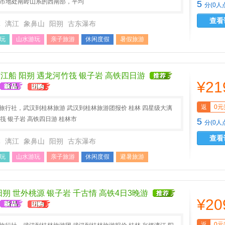
林市地处南岭山系的西南部，平均
5
分(0人
查看
林
漓江
象鼻山
阳朔
古东瀑布
玩
山水游玩
亲子旅游
休闲度假
暑假旅游
游
江船 阳朔 遇龙河竹筏 银子岩 高铁四日游
¥21
返
0元
A旅行社，武汉到桂林旅游 武汉到桂林旅游团报价 桂林 四星级大漓
筏 银子岩 高铁四日游 桂林市
5
分(0人
查看
林
漓江
象鼻山
阳朔
古东瀑布
玩
山水游玩
亲子旅游
休闲度假
避暑旅游
假
春节旅游
阳朔 世外桃源 银子岩 千古情 高铁4日3晚游
¥20
返
0元