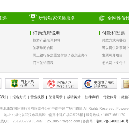
任选
玩转独家优质服务
全网性价
订购流程说明
付款和发票
旅游产品名词解释
付款方式有哪些
签署旅游合同
可以提供发票吗
网上银行多次重复付款了该怎么办？
发票可开项目
门市签约流程
怎么网上支付？
系我们
|
报名方式
|
营业执照
|
荣誉展示
|
诚聘英才
|
法律声明
|
付款账号
|
微信
2015 湖北康辉国际旅行社有限责任公司中南中建广场门市部 All Rights Reserved. Powere
地址：湖北省武汉市武昌区中南路中建广场C座26楼 | 服务热线：18971661170
线QQ：251985779 | E-mail：251985779@qq.com | 备案号：
鄂ICP备14002146号