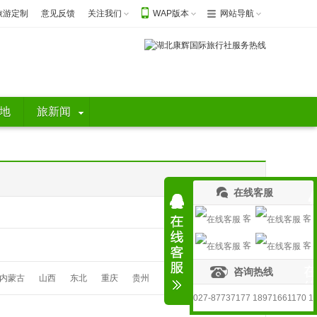
旅游定制
意见反馈
关注我们
WAP版本
网站导航
地
旅新闻
在线客服
客
客
客
客
服1
服2
咨询热线
服3
服4
内蒙古
山西
东北
重庆
贵州
027-87737177 18971661170 1