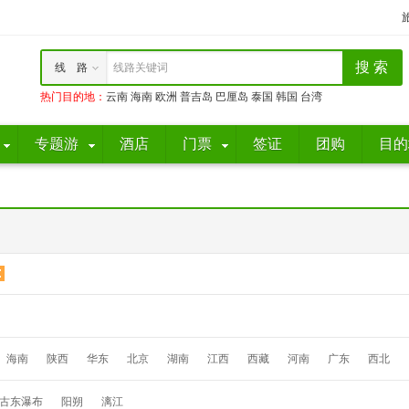
线 路
线路关键词
热门目的地
：
云南
海南
欧洲
普吉岛
巴厘岛
泰国
韩国
台湾
专题游
酒店
门票
签证
团购
目的
海南
陕西
华东
北京
湖南
江西
西藏
河南
广东
西北
古东瀑布
阳朔
漓江