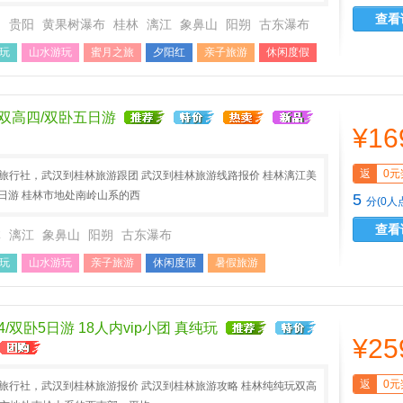
查看
州
贵阳
黄果树瀑布
桂林
漓江
象鼻山
阳朔
古东瀑布
玩
山水游玩
蜜月之旅
夕阳红
亲子旅游
休闲度假
游
国庆长假
双高四/双卧五日游
¥16
返
0元
A旅行社，武汉到桂林旅游跟团 武汉到桂林旅游线路报价 桂林漓江美
日游 桂林市地处南岭山系的西
5
分(0人
查看
林
漓江
象鼻山
阳朔
古东瀑布
玩
山水游玩
亲子旅游
休闲度假
暑假旅游
史
国庆长假
春节旅游
双卧5日游 18人内vip小团 真纯玩
¥25
返
0元
A旅行社，武汉到桂林旅游报价 武汉到桂林旅游攻略 桂林纯纯玩双高