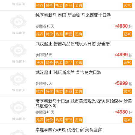
推荐
特价
热卖
新品
团购
返¥0
纯享泰新马 泰国 新加坡 马来西亚十日游
4880
参团游10天
¥
起
推荐
特价
热卖
新品
团购
返¥0
武汉起止 普吉岛品质纯玩六日游 派全陪
4999
参团游6天
¥
起
推荐
特价
热卖
新品
团购
返¥0
武汉起止 纯玩斯米兰 普吉岛六日游
5999
参团游6天
¥
起
推荐
特价
热卖
新品
团购
返¥0
奢享泰新马十日游 城市美景观光 探访原始森林 沙美
岛度假休闲
4980
参团游10天
¥
起
推荐
特价
热卖
新品
团购
返¥0
享趣泰国7天6晚 优选住宿 美食盛宴