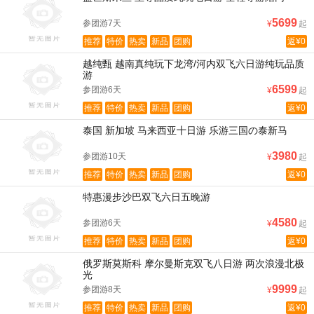
5699
参团游7天
¥
起
推荐
特价
热卖
新品
团购
返¥0
越纯甄 越南真纯玩下龙湾/河内双飞六日游纯玩品质
游
6599
参团游6天
¥
起
推荐
特价
热卖
新品
团购
返¥0
泰国 新加坡 马来西亚十日游 乐游三国の泰新马
3980
参团游10天
¥
起
推荐
特价
热卖
新品
团购
返¥0
特惠漫步沙巴双飞六日五晚游
4580
参团游6天
¥
起
推荐
特价
热卖
新品
团购
返¥0
俄罗斯莫斯科 摩尔曼斯克双飞八日游 两次浪漫北极
光
9999
参团游8天
¥
起
推荐
特价
热卖
新品
团购
返¥0