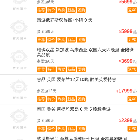
5699
参团游6天
¥
起
推荐
特价
热卖
新品
团购
返¥0
惠游俄罗斯双首都+小镇 9 天
5999
参团游9天
¥
起
推荐
特价
热卖
新品
团购
返¥0
璀璨双星 新加坡 马来西亚 双国六天四晚游 全陪班
高品质
3699
参团游6天
¥
起
推荐
特价
热卖
新品
团购
返¥0
惠品 英国 爱尔兰12天10晚 醉美英爱特惠
17999
参团游12天
¥
起
推荐
特价
热卖
新品
团购
返¥0
泰国 曼谷 芭提雅双岛 6 天 5 晚经典游
2399
参团游6天
¥
起
推荐
特价
热卖
新品
团购
返¥0
盛世斯米兰 至尊品质纯玩七日游 全程导游陪同