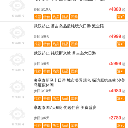
4880
参团游10天
¥
起
推荐
特价
热卖
新品
团购
返¥0
武汉起止 普吉岛品质纯玩六日游 派全陪
4999
参团游6天
¥
起
推荐
特价
热卖
新品
团购
返¥0
武汉起止 纯玩斯米兰 普吉岛六日游
5999
参团游6天
¥
起
推荐
特价
热卖
新品
团购
返¥0
奢享泰新马十日游 城市美景观光 探访原始森林 沙美
岛度假休闲
4980
参团游10天
¥
起
推荐
特价
热卖
新品
团购
返¥0
享趣泰国7天6晚 优选住宿 美食盛宴
2780
参团游6天
¥
起
推荐
特价
热卖
新品
团购
返¥0