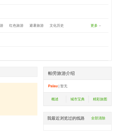
undefined
8171383577：
游
红色旅游
避暑旅游
文化历史
更多
春游
五一旅游
夏日漂流
帕劳旅游介绍
Palau
| 暂无
概述
城市宝典
精彩旅图
我最近浏览过的线路
全部清除