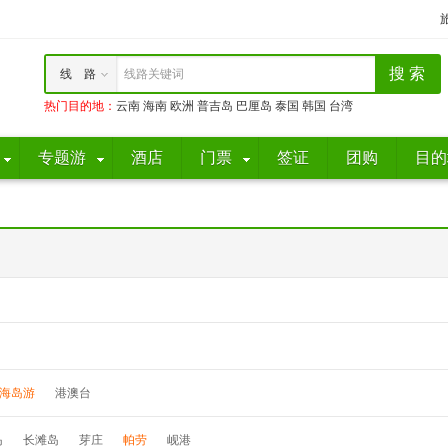
线 路
线路关键词
热门目的地
：
云南
海南
欧洲
普吉岛
巴厘岛
泰国
韩国
台湾
专题游
酒店
门票
签证
团购
目的
海岛游
港澳台
岛
长滩岛
芽庄
帕劳
岘港