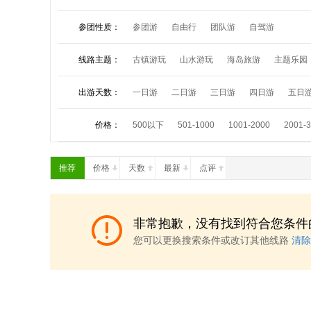
参团性质：
参团游
自由行
团队游
自驾游
线路主题：
古镇游玩
山水游玩
海岛旅游
主题乐园
夏令营活动
祈福朝拜
中秋小假
国庆长
出游天数：
一日游
二日游
三日游
四日游
五日
价格：
500以下
501-1000
1001-2000
2001-
推荐
价格
天数
最新
点评
非常抱歉，没有找到符合您条件
您可以更换搜索条件或改订其他线路
清除