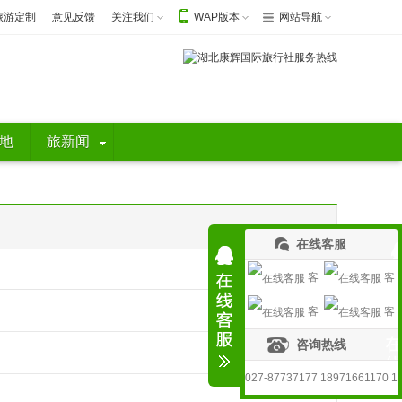
旅游定制
意见反馈
关注我们
WAP版本
网站导航
地
旅新闻
在线客服
客
客
客
客
服1
服2
咨询热线
服3
服4
027-87737177 18971661170 1