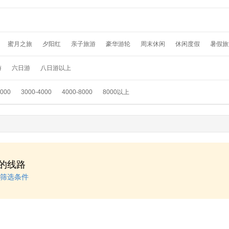
蜜月之旅
夕阳红
亲子旅游
豪华游轮
周末休闲
休闲度假
暑假旅
假
温泉养生
春节旅游
国外畅游
采摘赏花
元旦旅游
滑雪游
踏青
游
六日游
八日游以上
3000
3000-4000
4000-8000
8000以上
的线路
筛选条件