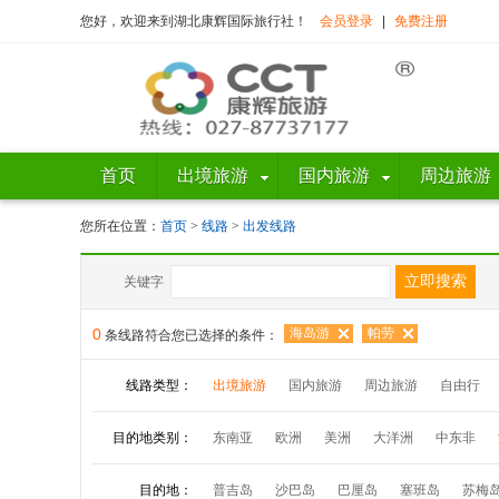
您好，欢迎来到湖北康辉国际旅行社！
会员登录
|
免费注册
首页
出境旅游
国内旅游
周边旅游
您所在位置：
首页
>
线路
>
出发线路
关键字
0
海岛游
帕劳
条线路符合您已选择的条件：
线路类型：
出境旅游
国内旅游
周边旅游
自由行
目的地类别：
东南亚
欧洲
美洲
大洋洲
中东非
目的地：
普吉岛
沙巴岛
巴厘岛
塞班岛
苏梅