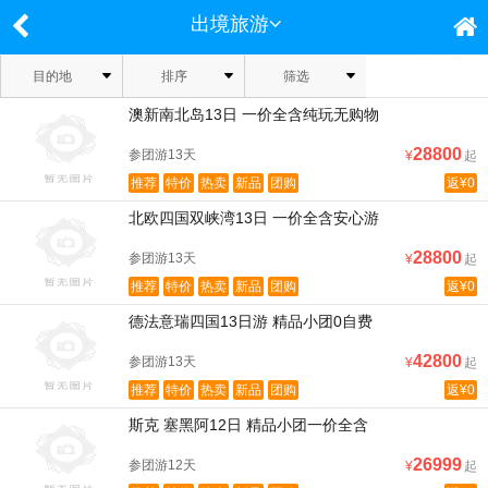
出境旅游
目的地
排序
筛选
澳新南北岛13日 一价全含纯玩无购物
28800
参团游13天
¥
起
推荐
特价
热卖
新品
团购
返¥0
北欧四国双峡湾13日 一价全含安心游
28800
参团游13天
¥
起
推荐
特价
热卖
新品
团购
返¥0
德法意瑞四国13日游 精品小团0自费
42800
参团游13天
¥
起
推荐
特价
热卖
新品
团购
返¥0
斯克 塞黑阿12日 精品小团一价全含
26999
参团游12天
¥
起