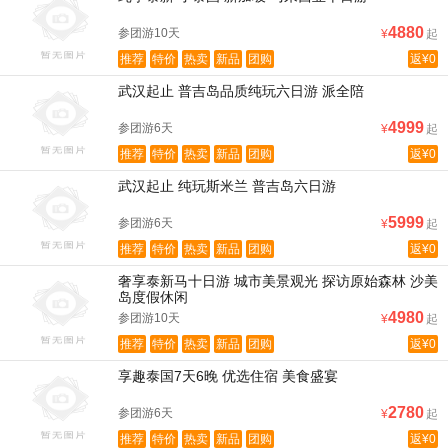
4880
参团游10天
¥
起
推荐
特价
热卖
新品
团购
返¥0
武汉起止 普吉岛品质纯玩六日游 派全陪
4999
参团游6天
¥
起
推荐
特价
热卖
新品
团购
返¥0
武汉起止 纯玩斯米兰 普吉岛六日游
5999
参团游6天
¥
起
推荐
特价
热卖
新品
团购
返¥0
奢享泰新马十日游 城市美景观光 探访原始森林 沙美
岛度假休闲
4980
参团游10天
¥
起
推荐
特价
热卖
新品
团购
返¥0
享趣泰国7天6晚 优选住宿 美食盛宴
2780
参团游6天
¥
起
推荐
特价
热卖
新品
团购
返¥0