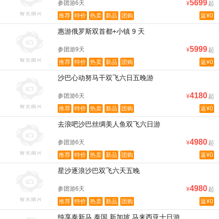
5699
参团游6天
¥
起
推荐
特价
热卖
新品
团购
返¥0
惠游俄罗斯双首都+小镇 9 天
5999
参团游9天
¥
起
推荐
特价
热卖
新品
团购
返¥0
沙巴心动努马干双飞六日五晚游
4180
参团游6天
¥
起
推荐
特价
热卖
新品
团购
返¥0
去浪吧沙巴丝绸美人鱼双飞六日游
4980
参团游6天
¥
起
推荐
特价
热卖
新品
团购
返¥0
星沙逐浪沙巴双飞六天五晚
4980
参团游6天
¥
起
推荐
特价
热卖
新品
团购
返¥0
纯享泰新马 泰国 新加坡 马来西亚十日游