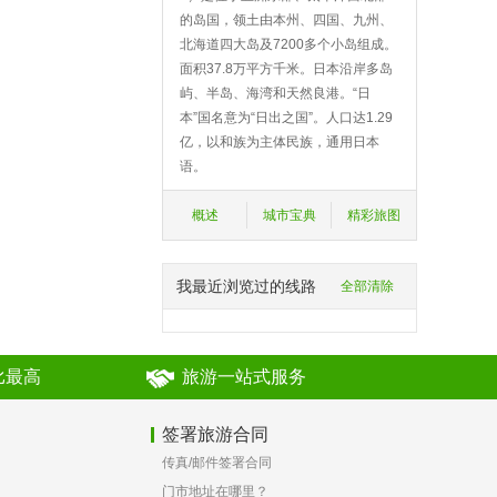
的岛国，领土由本州、四国、九州、
北海道四大岛及7200多个小岛组成。
面积37.8万平方千米。日本沿岸多岛
屿、半岛、海湾和天然良港。“日
本”国名意为“日出之国”。人口达1.29
亿，以和族为主体民族，通用日本
语。
概述
城市宝典
精彩旅图
我最近浏览过的线路
全部清除
比最高
旅游一站式服务
签署旅游合同
传真/邮件签署合同
？
门市地址在哪里？