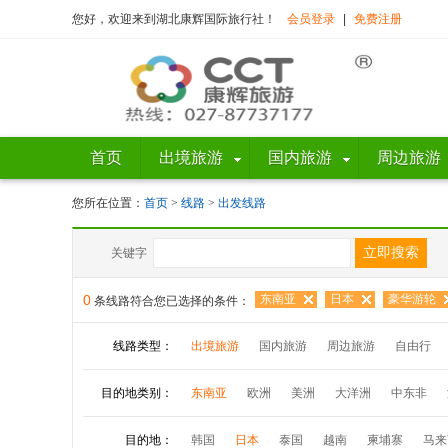
您好，欢迎来到湖北康辉国际旅行社！
会员登录
|
免费注册
首页
出境旅游
国内旅游
周边旅游
您所在位置：
首页
>
线路
>
出发线路
关键字
0
东南亚
日本
豪华游轮
条线路符合您已选择的条件：
线路类型：
出境旅游
国内旅游
周边旅游
自由行
目的地类别：
东南亚
欧洲
美洲
大洋洲
中东非
目的地：
韩国
日本
泰国
越南
柬埔寨
马来