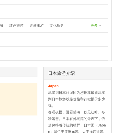
undefined
8171383577：
游
红色旅游
避暑旅游
文化历史
更多
春游
五一旅游
夏日漂流
日本旅游介绍
Japan
|
武汉到日本旅游团为您推荐最新武汉
到日本旅游线路价格和行程报价多少
钱。
春观夜樱、夏看碧海、秋见红叶、冬
踏落雪。日本在她潮流的外表下，依
然保持着传统的模样，日本国（Japa
n）是位于亚洲东部、太平洋西北部