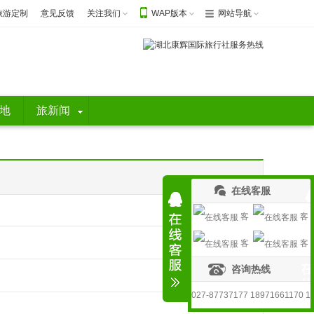
旅游定制
意见反馈
关注我们
WAP版本
网站导航
地
旅新闻
在线客服
客
客
客
客
服1
服2
咨询热线
服3
服4
027-87737177 18971661170 1