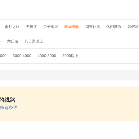
蜜月之旅
夕阳红
亲子旅游
豪华游轮
周末休闲
休闲度假
暑假旅
假
温泉养生
春节旅游
国外畅游
采摘赏花
元旦旅游
滑雪游
踏青
游
六日游
八日游以上
3000
3000-4000
4000-8000
8000以上
的线路
筛选条件