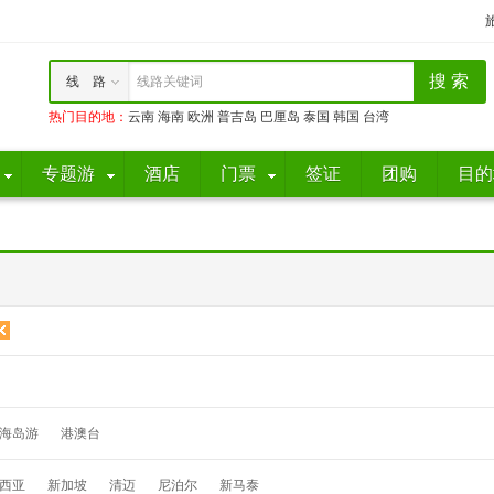
线 路
线路关键词
热门目的地
：
云南
海南
欧洲
普吉岛
巴厘岛
泰国
韩国
台湾
专题游
酒店
门票
签证
团购
目的
海岛游
港澳台
西亚
新加坡
清迈
尼泊尔
新马泰