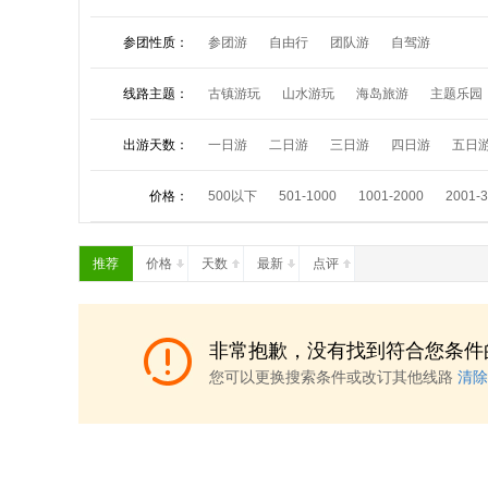
参团性质：
参团游
自由行
团队游
自驾游
线路主题：
古镇游玩
山水游玩
海岛旅游
主题乐园
夏令营活动
祈福朝拜
中秋小假
国庆长
出游天数：
一日游
二日游
三日游
四日游
五日
价格：
500以下
501-1000
1001-2000
2001-
推荐
价格
天数
最新
点评
非常抱歉，没有找到符合您条件
您可以更换搜索条件或改订其他线路
清除