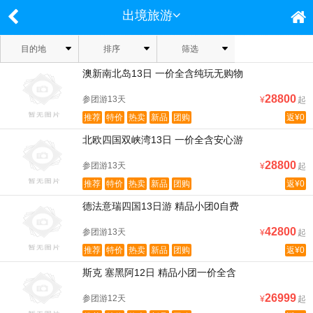
出境旅游
目的地
排序
筛选
澳新南北岛13日 一价全含纯玩无购物
28800
参团游13天
¥
起
推荐
特价
热卖
新品
团购
返¥0
北欧四国双峡湾13日 一价全含安心游
28800
参团游13天
¥
起
推荐
特价
热卖
新品
团购
返¥0
德法意瑞四国13日游 精品小团0自费
42800
参团游13天
¥
起
推荐
特价
热卖
新品
团购
返¥0
斯克 塞黑阿12日 精品小团一价全含
26999
参团游12天
¥
起