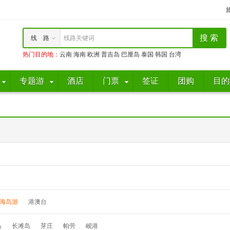
线 路
线路关键词
热门目的地
：
云南
海南
欧洲
普吉岛
巴厘岛
泰国
韩国
台湾
专题游
酒店
门票
签证
团购
目的
海岛游
港澳台
岛
长滩岛
芽庄
帕劳
岘港