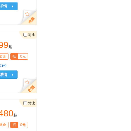
详情
对比
99
起
奖金
抵
0元
点评)
详情
对比
480
起
奖金
抵
0元