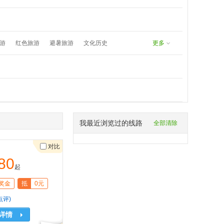
undefined
8171383577：
游
红色旅游
避暑旅游
文化历史
更多
春游
五一旅游
夏日漂流
我最近浏览过的线路
全部清除
对比
80
起
奖金
抵
0元
点评)
详情