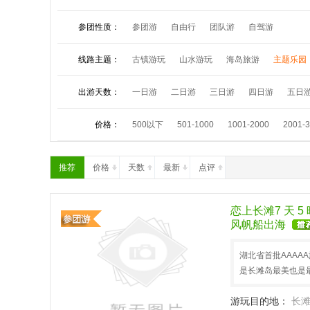
参团性质：
参团游
自由行
团队游
自驾游
线路主题：
古镇游玩
山水游玩
海岛旅游
主题乐园
夏令营活动
祈福朝拜
中秋小假
国庆长
出游天数：
一日游
二日游
三日游
四日游
五日
价格：
500以下
501-1000
1001-2000
2001-
推荐
价格
天数
最新
点评
恋上长滩7 天 
风帆船出海
湖北省首批AAAA
是长滩岛最美也是
游玩目的地：
长