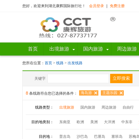
您好，欢迎来到湖北康辉国际旅行社！
会员登录
|
免费注册
首页
出境旅游
国内旅游
周边旅游
您所在位置：
首页
>
线路
>
出发线路
关键字
8
海岛游
主题乐园
条线路符合您已选择的条件：
线路类型：
出境旅游
国内旅游
周边旅游
自由行
目的地类别：
东南亚
欧洲
美洲
大洋洲
中东非
目的地：
普吉岛
沙巴岛
巴厘岛
塞班岛
苏梅