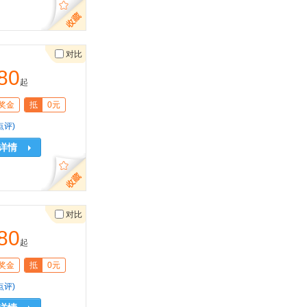
对比
80
起
奖金
抵
0元
点评)
详情
对比
80
起
奖金
抵
0元
点评)