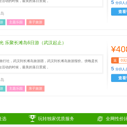
合活动的时候，最美的落日景观，
5
分(0人
查看
滩岛
游
主题乐园
亲子旅游
光 乐聚长滩岛6日游（武汉起止）
¥40
返
0元
AA旅行社，武汉到长滩岛旅游团，武汉到长滩岛旅游报价。傍晚是长
合活动的时候，最美的落日景观，
5
分(0人
查看
滩岛
游
主题乐园
亲子旅游
任选
玩转独家优质服务
全网性价