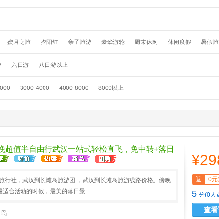
蜜月之旅
夕阳红
亲子旅游
豪华游轮
周末休闲
休闲度假
暑假旅
假
温泉养生
春节旅游
国外畅游
采摘赏花
元旦旅游
滑雪游
踏青
游
六日游
八日游以上
3000
3000-4000
4000-8000
8000以上
5 晚超值半自由行武汉一站式轻松直飞，免中转+落日
¥29
返
0元
A旅行社，武汉到长滩岛旅游团 ，武汉到长滩岛旅游线路价格。傍晚
最适合活动的时候，最美的落日景
5
分(0人
查看
滩岛