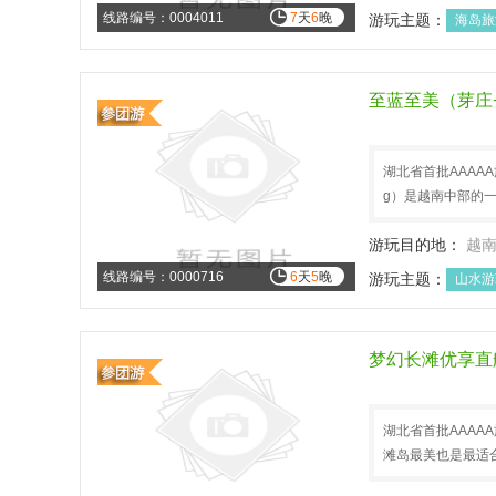
线路编号：0004011
7
天
6
晚
游玩主题：
海岛旅
至蓝至美（芽庄
湖北省首批AAAAA
g）是越南中部的
游玩目的地：
越
线路编号：0000716
6
天
5
晚
游玩主题：
山水游
梦幻长滩优享直
湖北省首批AAA
滩岛最美也是最适