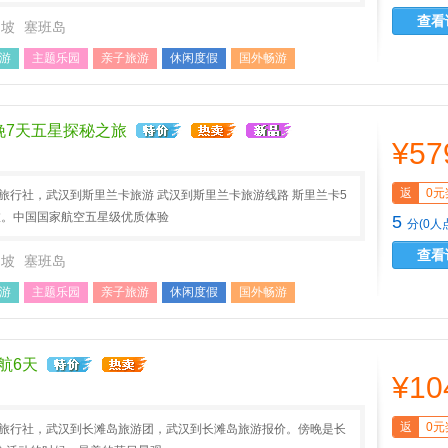
查看
加坡
塞班岛
游
主题乐园
亲子旅游
休闲度假
国外畅游
晚7天五星探秘之旅
¥57
返
0元
A旅行社，武汉到斯里兰卡旅游 武汉到斯里兰卡旅游线路 斯里兰卡5
旅。中国国家航空五星级优质体验
5
分(0人
查看
加坡
塞班岛
游
主题乐园
亲子旅游
休闲度假
国外畅游
航6天
¥10
返
0元
AA旅行社，武汉到长滩岛旅游团，武汉到长滩岛旅游报价。傍晚是长