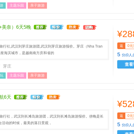
游
主题乐园
亲子旅游
+美奈）6天5晚
¥28
返
0元
旅行社,武汉到芽庄旅游团,武汉到芽庄旅游报价。芽庄（Nha Tran
一座海滨城市，是越南南方庆和省的
5
分(0人
查看
南
芽庄
玩
主题乐园
亲子旅游
航6天
¥52
返
0元
AA旅行社，武汉到长滩岛旅游团，武汉到长滩岛旅游报价。傍晚是长
合活动的时候，最美的落日景观，
5
分(0人