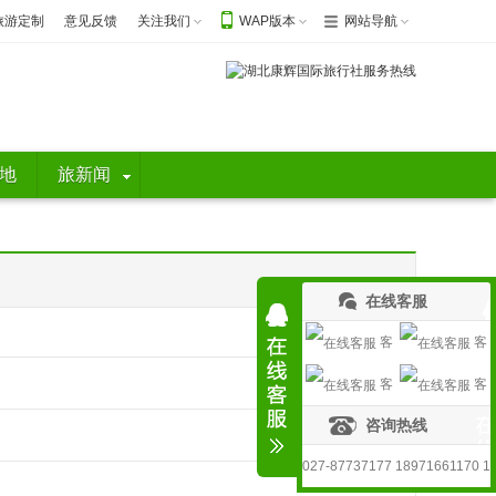
旅游定制
意见反馈
关注我们
WAP版本
网站导航
地
旅新闻
在线客服
客
客
客
客
服1
服2
咨询热线
服3
服4
027-87737177 18971661170 1