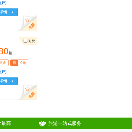
点评)
详情
对比
80
起
奖金
抵
0元
点评)
详情
比最高
旅游一站式服务