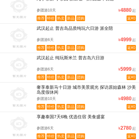
4880
参团游10天
¥
起
推荐
特价
热卖
新品
团购
返¥0
武汉起止 普吉岛品质纯玩六日游 派全陪
4999
参团游6天
¥
起
推荐
特价
热卖
新品
团购
返¥0
武汉起止 纯玩斯米兰 普吉岛六日游
5999
参团游6天
¥
起
推荐
特价
热卖
新品
团购
返¥0
奢享泰新马十日游 城市美景观光 探访原始森林 沙美
岛度假休闲
4980
参团游10天
¥
起
推荐
特价
热卖
新品
团购
返¥0
享趣泰国7天6晚 优选住宿 美食盛宴
2780
参团游6天
¥
起
推荐
特价
热卖
新品
团购
返¥0