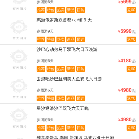
5699
参团游6天
¥
起
推荐
特价
热卖
新品
团购
返¥0
惠游俄罗斯双首都+小镇 9 天
5999
参团游9天
¥
起
推荐
特价
热卖
新品
团购
返¥0
沙巴心动努马干双飞六日五晚游
4180
参团游6天
¥
起
推荐
特价
热卖
新品
团购
返¥0
去浪吧沙巴丝绸美人鱼双飞六日游
4980
参团游6天
¥
起
推荐
特价
热卖
新品
团购
返¥0
星沙逐浪沙巴双飞六天五晚
4980
参团游6天
¥
起
推荐
特价
热卖
新品
团购
返¥0
纯享泰新马 泰国 新加坡 马来西亚十日游