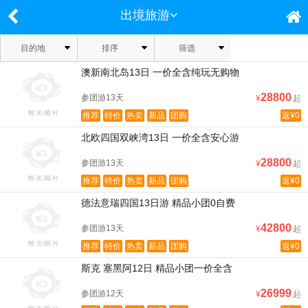
出境旅游
目的地
排序
筛选
澳新南北岛13日 一价全含纯玩无购物
28800
参团游13天
¥
起
推荐
特价
热卖
新品
团购
返¥0
北欧四国双峡湾13日 一价全含安心游
28800
参团游13天
¥
起
推荐
特价
热卖
新品
团购
返¥0
德法意瑞四国13日游 精品小团0自费
42800
参团游13天
¥
起
推荐
特价
热卖
新品
团购
返¥0
斯克 塞黑阿12日 精品小团一价全含
26999
参团游12天
¥
起