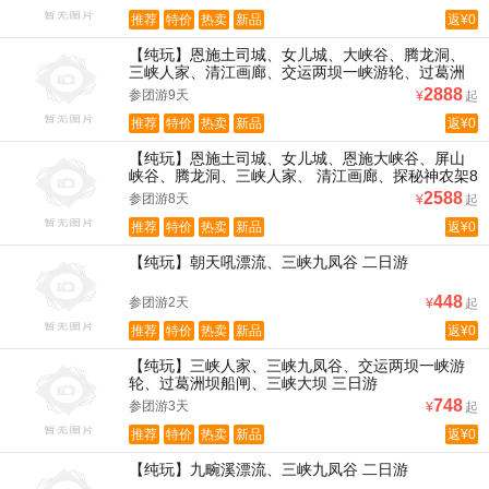
推荐
特价
热卖
新品
返¥0
【纯玩】恩施土司城、女儿城、大峡谷、腾龙洞、
三峡人家、清江画廊、交运两坝一峡游轮、过葛洲
坝船闸、三峡大坝、探秘神农架、养生大九湖 全景9
2888
参团游9天
¥
起
日
推荐
特价
热卖
新品
返¥0
【纯玩】恩施土司城、女儿城、恩施大峡谷、屏山
峡谷、腾龙洞、三峡人家、 清江画廊、探秘神农架8
日
2588
参团游8天
¥
起
推荐
特价
热卖
新品
返¥0
【纯玩】朝天吼漂流、三峡九凤谷 二日游
448
参团游2天
¥
起
推荐
特价
热卖
新品
返¥0
【纯玩】三峡人家、三峡九凤谷、交运两坝一峡游
轮、过葛洲坝船闸、三峡大坝 三日游
748
参团游3天
¥
起
推荐
特价
热卖
新品
返¥0
【纯玩】九畹溪漂流、三峡九凤谷 二日游