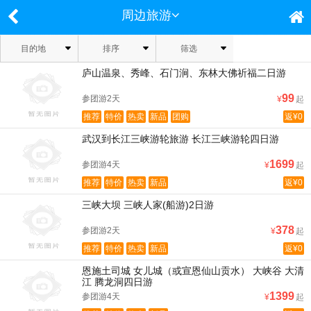
周边旅游
目的地
排序
筛选
庐山温泉、秀峰、石门涧、东林大佛祈福二日游
99
参团游2天
¥
起
推荐
特价
热卖
新品
团购
返¥0
武汉到长江三峡游轮旅游 长江三峡游轮四日游
1699
参团游4天
¥
起
推荐
特价
热卖
新品
返¥0
三峡大坝 三峡人家(船游)2日游
378
参团游2天
¥
起
推荐
特价
热卖
新品
返¥0
恩施土司城 女儿城（或宣恩仙山贡水） 大峡谷 大清
江 腾龙洞四日游
1399
参团游4天
¥
起