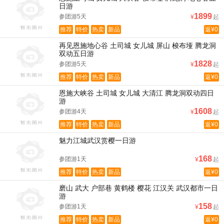
日游
1899
参团游5天
¥
起
推荐
特价
热卖
新品
返¥0
再见恩施地心谷 土司城 女儿城 屏山 梭布垭 腾龙洞
双动五日游
1828
参团游5天
¥
起
推荐
特价
热卖
新品
返¥0
恩施大峡谷 土司城 女儿城 大清江 腾龙洞双动四日
游
1608
参团游4天
¥
起
推荐
特价
热卖
新品
返¥0
魅力江城武汉赏樱一日游
168
参团游1天
¥
起
推荐
特价
热卖
新品
返¥0
磨山 武大 户部巷 黄鹤楼 樱花 江汉关 武汉都市一日
游
158
参团游1天
¥
起
推荐
特价
热卖
新品
返¥0