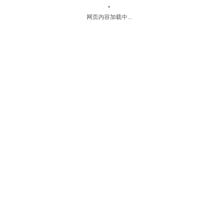
网页内容加载中...
电话
帮助
关于
会员
首页