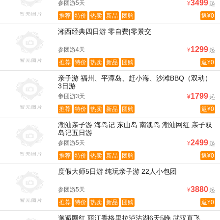
3499
参团游5天
¥
起
推荐
特价
热卖
新品
团购
返¥0
湘西经典四日游 零自费|零景交
1299
参团游4天
¥
起
推荐
特价
热卖
新品
团购
返¥0
亲子游 福州、平潭岛、赶小海、沙滩BBQ（双动）
3日游
1799
参团游3天
¥
起
推荐
特价
热卖
新品
团购
返¥0
潮汕亲子游 海岛记 东山岛 南澳岛 潮汕网红 亲子双
岛记五日游
2499
参团游5天
¥
起
推荐
特价
热卖
新品
团购
返¥0
度假大师5日游 纯玩亲子游 22人小包团
3880
参团游5天
¥
起
推荐
特价
热卖
新品
团购
返¥0
邂逅网红 丽江香格里拉泸沽湖6天5晚 武汉直飞