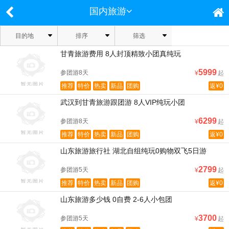
国内旅游
目的地
排序
筛选
甘青旅游费用 8人封顶精致小团真纯玩
5999
参团游8天
¥
起
推荐
特价
热卖
新品
团购
返¥0
武汉到甘青旅游跟团游 8人VIP纯玩小团
6299
参团游8天
¥
起
推荐
特价
热卖
新品
团购
返¥0
山东旅游旅行社 湖北自组纯玩0购物双飞5日游
2799
参团游5天
¥
起
推荐
特价
热卖
新品
团购
返¥0
山东旅游多少钱 0自费 2-6人小包团
3700
参团游5天
¥
起