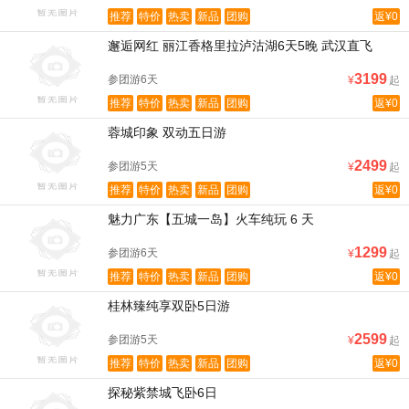
推荐
特价
热卖
新品
团购
返¥0
邂逅网红 丽江香格里拉泸沽湖6天5晚 武汉直飞
3199
参团游6天
¥
起
推荐
特价
热卖
新品
团购
返¥0
蓉城印象 双动五日游
2499
参团游5天
¥
起
推荐
特价
热卖
新品
团购
返¥0
魅力广东【五城一岛】火车纯玩 6 天
1299
参团游6天
¥
起
推荐
特价
热卖
新品
团购
返¥0
桂林臻纯享双卧5日游
2599
参团游5天
¥
起
推荐
特价
热卖
新品
团购
返¥0
探秘紫禁城飞卧6日