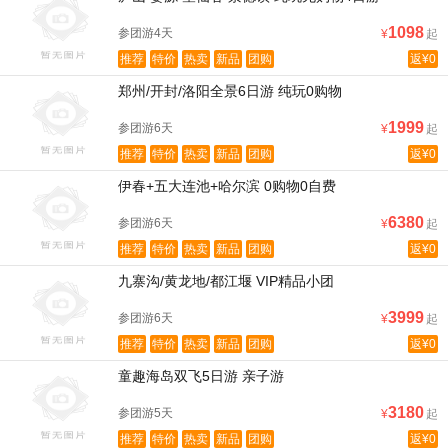
1098
参团游4天
¥
起
推荐
特价
热卖
新品
团购
返¥0
郑州/开封/洛阳全景6日游 纯玩0购物
1999
参团游6天
¥
起
推荐
特价
热卖
新品
团购
返¥0
伊春+五大连池+哈尔滨 0购物0自费
6380
参团游6天
¥
起
推荐
特价
热卖
新品
团购
返¥0
九寨沟/黄龙地/都江堰 VIP精品小团
3999
参团游6天
¥
起
推荐
特价
热卖
新品
团购
返¥0
童趣海岛双飞5日游 亲子游
3180
参团游5天
¥
起
推荐
特价
热卖
新品
团购
返¥0