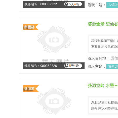
线路编号：000362222
5
天
4
晚
游玩主题：
古镇游
避暑旅游
文化历
婺源全景 望仙
武汉到婺源三清山旅
车五日游 提供优质
游玩目的地：
景
线路编号：000362226
5
天
4
晚
游玩主题：
古镇游
避暑旅游
文化历
婺源篁岭 水墨
湖北5A旅行社提供
服务 武汉到婺源就