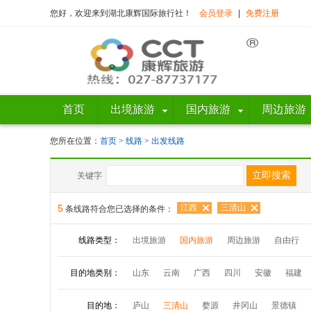
您好，欢迎来到湖北康辉国际旅行社！
会员登录
|
免费注册
首页
出境旅游
国内旅游
周边旅游
您所在位置：
首页
>
线路
>
出发线路
关键字
5
江西
三清山
条线路符合您已选择的条件：
线路类型：
出境旅游
国内旅游
周边旅游
自由行
目的地类别：
山东
云南
广西
四川
安徽
福建
目的地：
庐山
三清山
婺源
井冈山
景德镇