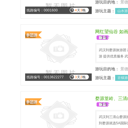
游玩目的地：
景
线路编号：0001600
4
天
3
晚
游玩主题：
山水游
网红望仙谷 如
武汉到婺源旅游团 
游 提供优质服务 
游玩目的地：
景
线路编号：0013622277
3
天
2
晚
游玩主题：
古镇游
国庆长假
踏青春
婺源篁岭、三清
武汉到三清山婺源旅
到婺源就选5A国际