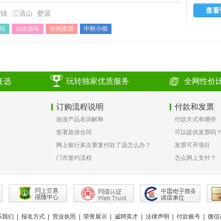
查看
德镇
三清山
婺源
玩
山水游玩
休闲度假
中秋小假
任选
玩转独家优质服务
全网性价
订购流程说明
付款和发票
旅游产品名词解释
付款方式有哪些
签署旅游合同
可以提供发票吗
网上银行多次重复付款了该怎么办？
发票可开项目
门市签约流程
怎么网上支付？
系我们
|
报名方式
|
营业执照
|
荣誉展示
|
诚聘英才
|
法律声明
|
付款账号
|
微信