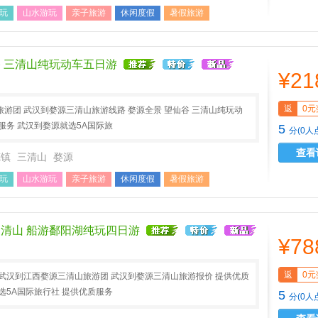
玩
山水游玩
亲子旅游
休闲度假
暑假旅游
史
中秋小假
国庆长假
踏青春游
谷 三清山纯玩动车五日游
¥21
返
0元
游团 武汉到婺源三清山旅游线路 婺源全景 望仙谷 三清山纯玩动
服务 武汉到婺源就选5A国际旅
5
分(0人
查看
德镇
三清山
婺源
玩
山水游玩
亲子旅游
休闲度假
暑假旅游
史
中秋小假
国庆长假
踏青春游
三清山 船游鄱阳湖纯玩四日游
¥78
返
0元
武汉到江西婺源三清山旅游团 武汉到婺源三清山旅游报价 提供优质
选5A国际旅行社 提供优质服务
5
分(0人