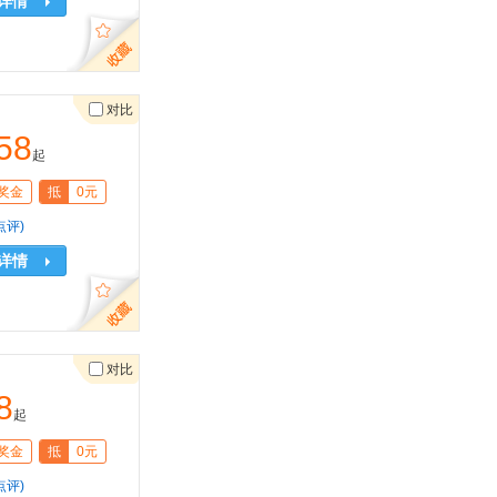
详情
对比
58
起
奖金
抵
0元
点评)
详情
对比
8
起
奖金
抵
0元
点评)