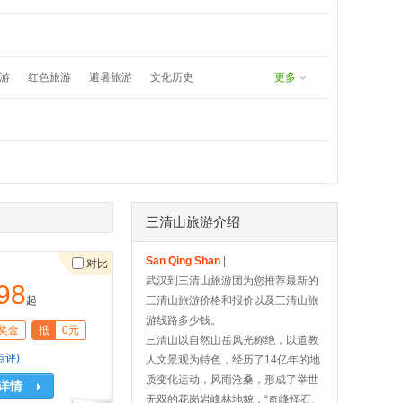
undefined
8171383577：
游
红色旅游
避暑旅游
文化历史
更多
春游
五一旅游
夏日漂流
三清山旅游介绍
San Qing Shan
|
对比
武汉到三清山旅游团为您推荐最新的
98
起
三清山旅游价格和报价以及三清山旅
游线路多少钱。
奖金
抵
0元
三清山以自然山岳风光称绝，以道教
点评)
人文景观为特色，经历了14亿年的地
质变化运动，风雨沧桑，形成了举世
详情
无双的花岗岩峰林地貌，“奇峰怪石、