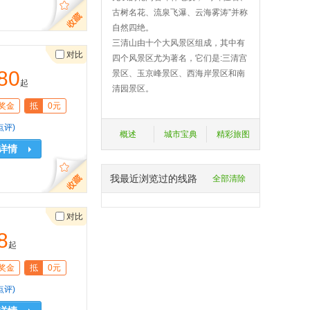
古树名花、流泉飞瀑、云海雾涛”并称
自然四绝。
三清山由十个大风景区组成，其中有
对比
四个风景区尤为著名，它们是:三清宫
80
景区、玉京峰景区、西海岸景区和南
起
清园景区。
奖金
抵
0元
点评)
概述
城市宝典
精彩旅图
详情
我最近浏览过的线路
全部清除
对比
8
起
奖金
抵
0元
点评)