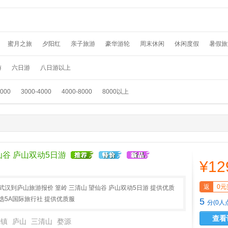
蜜月之旅
夕阳红
亲子旅游
豪华游轮
周末休闲
休闲度假
暑假旅
假
温泉养生
春节旅游
国外畅游
采摘赏花
元旦旅游
滑雪游
踏青
游
六日游
八日游以上
3000
3000-4000
4000-8000
8000以上
仙谷 庐山双动5日游
¥12
返
0元
武汉到庐山旅游报价 篁岭 三清山 望仙谷 庐山双动5日游 提供优质
选5A国际旅行社 提供优质服
5
分(0人
查看
德镇
庐山
三清山
婺源