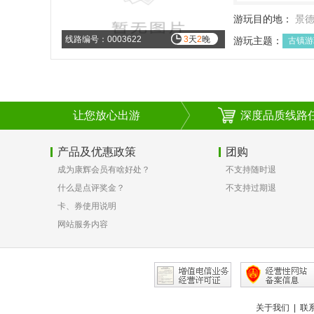
游玩目的地：
景
线路编号：0003622
3
天
2
晚
游玩主题：
古镇游
让您放心出游
深度品质线路
产品及优惠政策
团购
成为康辉会员有啥好处？
不支持随时退
什么是点评奖金？
不支持过期退
卡、券使用说明
网站服务内容
关于我们
|
联