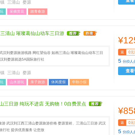
查看
德镇
三清山
婺源
玩
采摘赏花
踏青春游
画三清山 璀璨葛仙山动车三日游
¥12
返
0元
武汉到婺源旅游线路 网红望仙谷 如画三清山 璀璨葛仙山动车三日
武汉到婺源就选5A国际旅行社
5
分(0人
查看
德镇
三清山
婺源
玩
山水游玩
亲子旅游
休闲度假
中秋小假
游
山三日游 纯玩不进店 无购物！0自费景点
¥85
返
0元
游 武汉到江西三清山婺源旅游价格 婺源篁岭、三清山三日游 武汉
旅行社 提供优质服务 让您放
5
分(0人