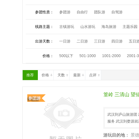
参团性质：
参团游
自由行
团队游
自驾游
线路主题：
古镇游玩
山水游玩
海岛旅游
主题乐园
夏令营活动
祈福朝拜
中秋小假
国庆长
出游天数：
一日游
二日游
三日游
四日游
五日
价格：
500以下
501-1000
1001-2000
2001-
推荐
价格
天数
最新
点评
篁岭 三清山 望
武汉到庐山旅游团 
服务 武汉到婺源就
游玩目的地：
景