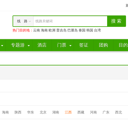
线 路
线路关键词
热门目的地
：
云南
海南
欧洲
普吉岛
巴厘岛
泰国
韩国
台湾
专题游
酒店
门票
签证
团购
目的
海南
陕西
华东
北京
湖南
江西
西藏
河南
广东
西北