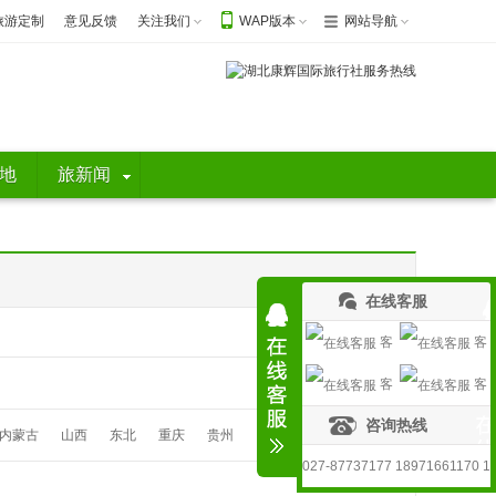
旅游定制
意见反馈
关注我们
WAP版本
网站导航
地
旅新闻
在线客服
客
客
客
客
服1
服2
咨询热线
服3
服4
内蒙古
山西
东北
重庆
贵州
027-87737177 18971661170 1