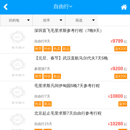
自由行
目的地
排序
筛选
深圳直飞毛里求斯参考行程（7晚9天）
9799
自由行9天
¥
起
推荐
特价
热卖
新品
返¥200
【元旦、春节】武汉直航马尔代夫7天5晚
9200
参团游7天
¥
起
推荐
特价
新品
返¥200
毛里求斯凡间伊甸园5晚7天参考行程
10800
自由行7天
¥
起
热卖
新品
返¥0
北京起止毛里求斯7天自由行参考行程
10280
自由行15天
¥
起