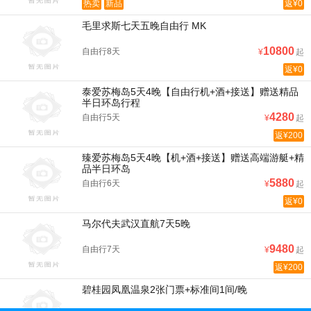
热卖
新品
返¥0
毛里求斯七天五晚自由行 MK
10800
自由行8天
¥
起
返¥0
泰爱苏梅岛5天4晚【自由行机+酒+接送】赠送精品
半日环岛行程
4280
自由行5天
¥
起
返¥200
臻爱苏梅岛5天4晚【机+酒+接送】赠送高端游艇+精
品半日环岛
5880
自由行6天
¥
起
返¥0
马尔代夫武汉直航7天5晚
9480
自由行7天
¥
起
返¥200
碧桂园凤凰温泉2张门票+标准间1间/晚