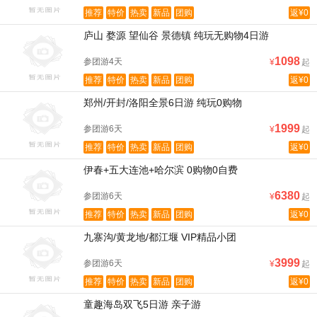
推荐
特价
热卖
新品
团购
返¥0
庐山 婺源 望仙谷 景德镇 纯玩无购物4日游
1098
参团游4天
¥
起
推荐
特价
热卖
新品
团购
返¥0
郑州/开封/洛阳全景6日游 纯玩0购物
1999
参团游6天
¥
起
推荐
特价
热卖
新品
团购
返¥0
伊春+五大连池+哈尔滨 0购物0自费
6380
参团游6天
¥
起
推荐
特价
热卖
新品
团购
返¥0
九寨沟/黄龙地/都江堰 VIP精品小团
3999
参团游6天
¥
起
推荐
特价
热卖
新品
团购
返¥0
童趣海岛双飞5日游 亲子游