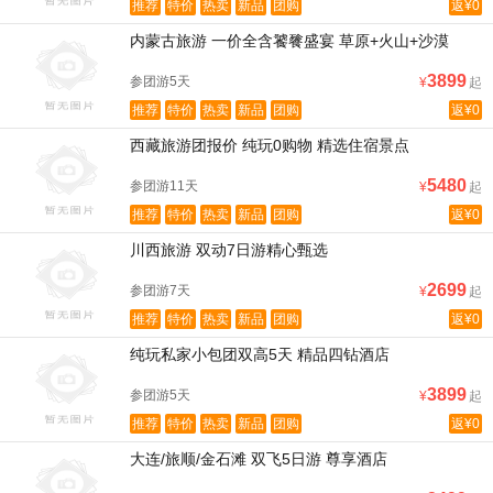
推荐
特价
热卖
新品
团购
返¥0
内蒙古旅游 一价全含饕餮盛宴 草原+火山+沙漠
3899
参团游5天
¥
起
推荐
特价
热卖
新品
团购
返¥0
西藏旅游团报价 纯玩0购物 精选住宿景点
5480
参团游11天
¥
起
推荐
特价
热卖
新品
团购
返¥0
川西旅游 双动7日游精心甄选
2699
参团游7天
¥
起
推荐
特价
热卖
新品
团购
返¥0
纯玩私家小包团双高5天 精品四钻酒店
3899
参团游5天
¥
起
推荐
特价
热卖
新品
团购
返¥0
大连/旅顺/金石滩 双飞5日游 尊享酒店