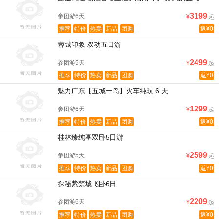
3199
参团游6天
¥
起
推荐
特价
热卖
新品
团购
返¥0
蓉城印象 双动五日游
2499
参团游5天
¥
起
推荐
特价
热卖
新品
团购
返¥0
魅力广东【五城一岛】火车纯玩 6 天
1299
参团游6天
¥
起
推荐
特价
热卖
新品
团购
返¥0
桂林臻纯享双卧5日游
2599
参团游5天
¥
起
推荐
特价
热卖
新品
团购
返¥0
探秘紫禁城飞卧6日
2209
参团游6天
¥
起
推荐
特价
热卖
新品
团购
返¥0