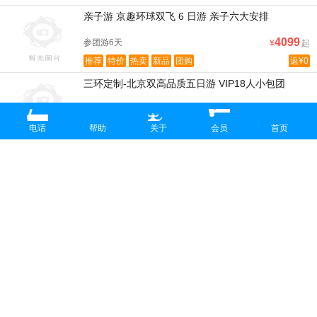
亲子游 京趣环球双飞 6 日游 亲子六大安排
4099
参团游6天
¥
起
推荐
特价
热卖
新品
团购
返¥0
三环定制-北京双高品质五日游 VIP18人小包团
2898
参团游5天
¥
起
电话
推荐
帮助
特价
热卖
关于
新品
团购
会员
首页
返¥0
北海涠洲岛 五日游 0进店跟团自由行
2680
参团游5天
¥
起
推荐
特价
热卖
新品
团购
返¥0
桂林/漓江/阳朔 臻品桂林亲子游5日游
1799
参团游4天
¥
起
推荐
特价
热卖
新品
团购
返¥0
成都/熊猫乐园/九寨沟/黄龙/峨眉山/乐山大佛 全景双
动七日
2999
参团游7天
¥
起