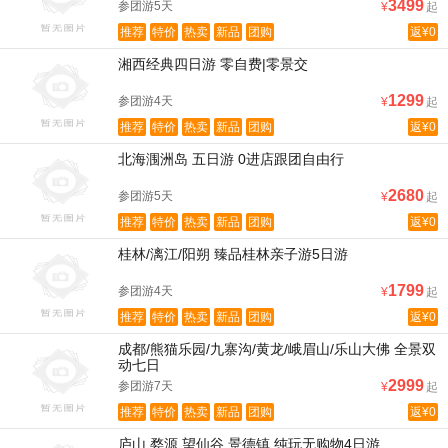
3499
参团游5天
¥
起
推荐
特价
热卖
新品
团购
返¥0
湘西经典四日游 零自费|零景交
1299
参团游4天
¥
起
推荐
特价
热卖
新品
团购
返¥0
北海涠洲岛 五日游 0进店跟团自由行
2680
参团游5天
¥
起
推荐
特价
热卖
新品
团购
返¥0
桂林/漓江/阳朔 臻品桂林亲子游5日游
1799
参团游4天
¥
起
推荐
特价
热卖
新品
团购
返¥0
成都/熊猫乐园/九寨沟/黄龙/峨眉山/乐山大佛 全景双
动七日
2999
参团游7天
¥
起
推荐
特价
热卖
新品
团购
返¥0
庐山 婺源 望仙谷 景德镇 纯玩无购物4日游