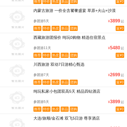
推荐
特价
热卖
新品
团购
返¥0
内蒙古旅游 一价全含饕餮盛宴 草原+火山+沙漠
3899
参团游5天
¥
起
推荐
特价
热卖
新品
团购
返¥0
西藏旅游团报价 纯玩0购物 精选住宿景点
5480
参团游11天
¥
起
推荐
特价
热卖
新品
团购
返¥0
川西旅游 双动7日游精心甄选
2699
参团游7天
¥
起
推荐
特价
热卖
新品
团购
返¥0
纯玩私家小包团双高5天 精品四钻酒店
3899
参团游5天
¥
起
推荐
特价
热卖
新品
团购
返¥0
大连/旅顺/金石滩 双飞5日游 尊享酒店