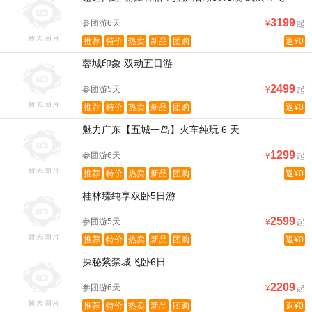
3199
参团游6天
¥
起
推荐
特价
热卖
新品
团购
返¥0
蓉城印象 双动五日游
2499
参团游5天
¥
起
推荐
特价
热卖
新品
团购
返¥0
魅力广东【五城一岛】火车纯玩 6 天
1299
参团游6天
¥
起
推荐
特价
热卖
新品
团购
返¥0
桂林臻纯享双卧5日游
2599
参团游5天
¥
起
推荐
特价
热卖
新品
团购
返¥0
探秘紫禁城飞卧6日
2209
参团游6天
¥
起
推荐
特价
热卖
新品
团购
返¥0