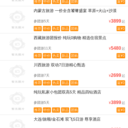
推荐
特价
热卖
新品
团购
返¥0
内蒙古旅游 一价全含饕餮盛宴 草原+火山+沙漠
3899
参团游5天
¥
起
推荐
特价
热卖
新品
团购
返¥0
西藏旅游团报价 纯玩0购物 精选住宿景点
5480
参团游11天
¥
起
推荐
特价
热卖
新品
团购
返¥0
川西旅游 双动7日游精心甄选
2699
参团游7天
¥
起
推荐
特价
热卖
新品
团购
返¥0
纯玩私家小包团双高5天 精品四钻酒店
3899
参团游5天
¥
起
推荐
特价
热卖
新品
团购
返¥0
大连/旅顺/金石滩 双飞5日游 尊享酒店