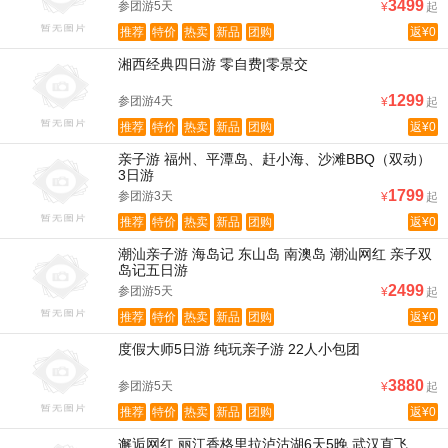
3499
参团游5天
¥
起
推荐
特价
热卖
新品
团购
返¥0
湘西经典四日游 零自费|零景交
1299
参团游4天
¥
起
推荐
特价
热卖
新品
团购
返¥0
亲子游 福州、平潭岛、赶小海、沙滩BBQ（双动）
3日游
1799
参团游3天
¥
起
推荐
特价
热卖
新品
团购
返¥0
潮汕亲子游 海岛记 东山岛 南澳岛 潮汕网红 亲子双
岛记五日游
2499
参团游5天
¥
起
推荐
特价
热卖
新品
团购
返¥0
度假大师5日游 纯玩亲子游 22人小包团
3880
参团游5天
¥
起
推荐
特价
热卖
新品
团购
返¥0
邂逅网红 丽江香格里拉泸沽湖6天5晚 武汉直飞