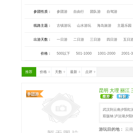
参团性质：
参团游
自由行
团队游
自驾游
线路主题：
古镇游玩
山水游玩
海岛旅游
主题乐园
夏令营活动
祈福朝拜
中秋小假
国庆长
出游天数：
一日游
二日游
三日游
四日游
五日
价格：
500以下
501-1000
1001-2000
2001-
推荐
价格
天数
最新
点评
昆明 大理 丽江
武汉到云南夕阳红旅
双版纳 泸沽湖夕阳
游玩目的地：
云