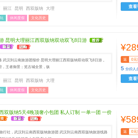
查看
南
丽江
昆明
西双版纳
大理
玩
休闲度假
文化历史
游 昆明大理丽江西双版纳双动双飞8日游
¥28
返
0元
 武汉到云南旅游团报价 昆明大理丽江西双版纳双动双飞8日游 。
府，王者御景；览古城全景，纵
5
分(0人
查看
南
丽江
昆明
西双版纳
大理
玩
休闲度假
文化历史
西双版纳5天4晚顶奢小包团 私人订制 一单一团 一价
¥58
返
0元
A旅行社，武汉到云南西双版纳旅游团 武汉到云南西双版纳旅游线路