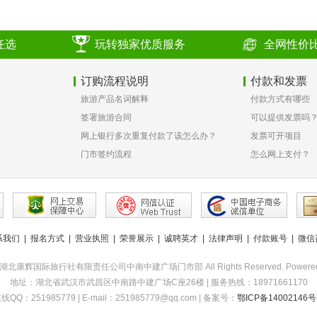
任选
玩转独家优质服务
全网性价
订购流程说明
付款和发票
旅游产品名词解释
付款方式有哪些
签署旅游合同
可以提供发票吗
网上银行多次重复付款了该怎么办？
发票可开项目
门市签约流程
怎么网上支付？
系我们
|
报名方式
|
营业执照
|
荣誉展示
|
诚聘英才
|
法律声明
|
付款账号
|
微信
2015 湖北康辉国际旅行社有限责任公司中南中建广场门市部 All Rights Reserved. Powere
地址：湖北省武汉市武昌区中南路中建广场C座26楼 | 服务热线：18971661170
线QQ：251985779 | E-mail：251985779@qq.com | 备案号：
鄂ICP备14002146号