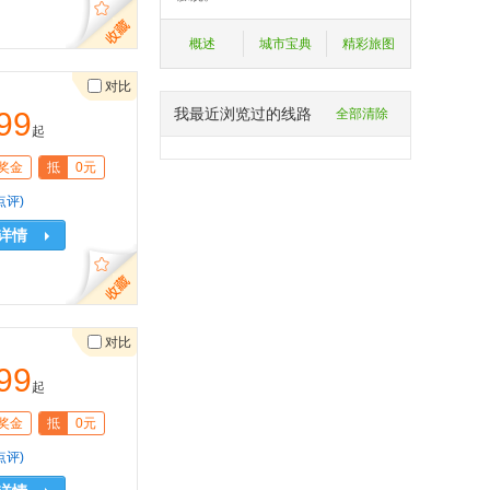
概述
城市宝典
精彩旅图
对比
我最近浏览过的线路
99
全部清除
起
奖金
抵
0元
点评)
详情
对比
99
起
奖金
抵
0元
点评)