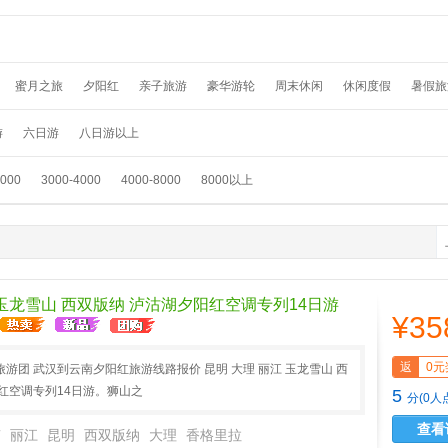
蜜月之旅
夕阳红
亲子旅游
豪华游轮
周末休闲
休闲度假
暑假旅
假
温泉养生
春节旅游
国外畅游
采摘赏花
元旦旅游
滑雪游
踏青
游
六日游
八日游以上
3000
3000-4000
4000-8000
8000以上
 玉龙雪山 西双版纳 泸沽湖夕阳红空调专列14日游
¥35
返
0元
游团 武汉到云南夕阳红旅游线路报价 昆明 大理 丽江 玉龙雪山 西
红空调专列14日游。狮山之
5
分(0人
查看
南
丽江
昆明
西双版纳
大理
香格里拉