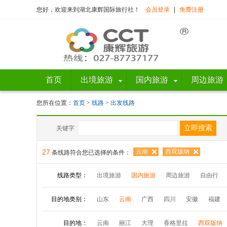
您好，欢迎来到湖北康辉国际旅行社！
会员登录
|
免费注册
首页
出境旅游
国内旅游
周边旅游
您所在位置：
首页
>
线路
>
出发线路
关键字
27
云南
西双版纳
条线路符合您已选择的条件：
线路类型：
出境旅游
国内旅游
周边旅游
自由行
目的地类别：
山东
云南
广西
四川
安徽
福建
目的地：
云南
丽江
大理
香格里拉
西双版纳