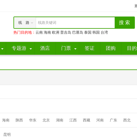
线 路
线路关键词
热门目的地
：
云南
海南
欧洲
普吉岛
巴厘岛
泰国
韩国
台湾
专题游
酒店
门票
签证
团购
目的
海南
陕西
华东
北京
湖南
江西
西藏
河南
广东
西北
昆明