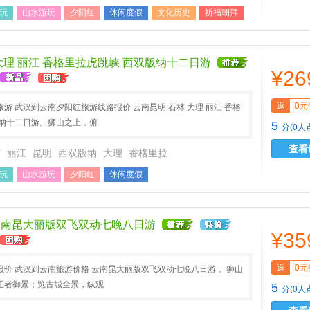
玩
山水游玩
夕阳红
休闲度假
文化历史
祈福朝拜
大理 丽江 香格里拉虎跳峡 西双版纳十二日游
¥26
返
0元
游 武汉到云南夕阳红旅游线路报价 云南昆明 石林 大理 丽江 香格
版纳十二日游。狮山之上，俯
5
分(0人
查看
南
丽江
昆明
西双版纳
大理
香格里拉
玩
山水游玩
夕阳红
休闲度假
云南昆大丽版双飞双动七晚八日游
¥35
返
0元
价 武汉到云南旅游价格 云南昆大丽版双飞双动七晚八日游 。狮山
王者御景；览古城全景，纵观
5
分(0人