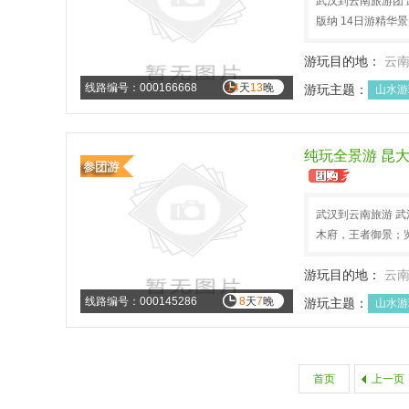
武汉到云南旅游团 
版纳 14日游精华
游玩目的地：
云
线路编号：000166668
14
天
13
晚
游玩主题：
山水游
纯玩全景游 昆
武汉到云南旅游 武
木府，王者御景；
游玩目的地：
云
线路编号：000145286
8
天
7
晚
游玩主题：
山水游
首页
上一页