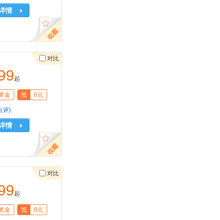
详情
对比
99
起
奖金
抵
0元
点评)
详情
对比
99
起
奖金
抵
0元