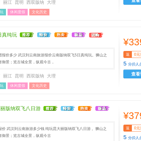
查看
南
丽江
昆明
西双版纳
大理
玩
休闲度假
文化历史
日真纯玩
¥33
返
0元
团报价多少 武汉到云南旅游报价云南版纳双飞5日真纯玩。狮山之
者御景；览古城全景，纵观今古，
5
分(0人
查看
南
丽江
昆明
西双版纳
大理
玩
休闲度假
文化历史
大丽版纳双飞八日游
¥37
返
0元
价 武汉到云南旅游多少钱 纯玩昆大丽版纳双飞八日游 。狮山之
者御景；览古城全景，纵观今古
5
分(0人