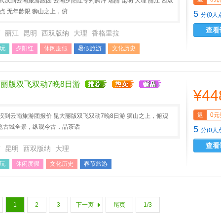
武汉到云南旅游跟团 云南夕阳红专列腾冲 瑞丽 昆明 大理 丽江 西双
景点 无年龄限 狮山之上，俯
5
分(0人
查看
南
丽江
昆明
西双版纳
大理
香格里拉
玩
夕阳红
休闲度假
暑假旅游
文化历史
大丽版双飞双动7晚8日游
¥44
返
0元
汉到云南旅游团报价 昆大丽版双飞双动7晚8日游 狮山之上，俯观
览古城全景，纵观今古，品茶话
5
分(0人
查看
南
昆明
西双版纳
大理
玩
休闲度假
文化历史
春节旅游
1
2
3
下一页
尾页
1/3