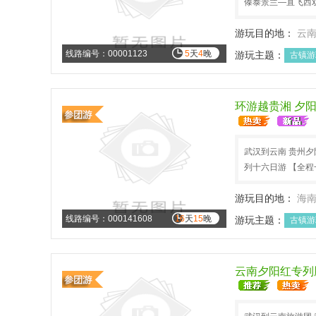
傣泰景兰—直飞西双
游玩目的地：
云
线路编号：00001123
5
天
4
晚
游玩主题：
古镇游
暑假旅游
避暑旅
环游越贵湘 夕阳
武汉到云南 贵州夕
列十六日游 【全程
游玩目的地：
海
线路编号：000141608
16
天
15
晚
游玩主题：
古镇游
避暑旅游
文化历
云南夕阳红专列腾