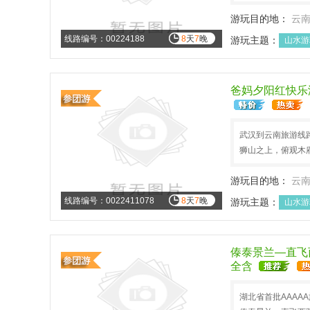
游玩目的地：
云
线路编号：00224188
8
天
7
晚
游玩主题：
山水游
爸妈夕阳红快乐
武汉到云南旅游线路
狮山之上，俯观木
游玩目的地：
云
线路编号：0022411078
8
天
7
晚
游玩主题：
山水游
傣泰景兰—直飞
全含
湖北省首批AAAA