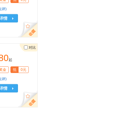
点评)
详情
对比
80
起
奖金
抵
0元
点评)
详情