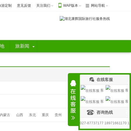
旅游定制
意见反馈
关注我们
WAP版本
网站导航
地
旅新闻
在线客服
客
客
客
客
服1
服2
咨询热线
服3
服4
内蒙古
山西
东北
重庆
贵州
027-87737177 18971661170 1