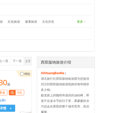
undefined
8171383577：
游
红色旅游
避暑旅游
文化历史
更多
春游
五一旅游
夏日漂流
1/3
上一页
下一页
西双版纳旅游介绍
XiShuangBanNa
|
对比
湖北旅行社西双版纳旅游团为您提供
80
起
武汉到西双版纳旅游线路价格和报价
多少钱。
奖金
抵
0元
勐龙路上的咖啡和成排的油棕树，即
点评)
使不在泼水节的日子里，雾蒙蒙的水
汽也会在黄昏把整个城市照亮，然后
详情
朦胧。