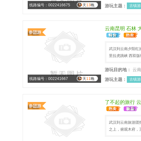
线路编号：0022416675
14
天
13
晚
游玩主题：
古镇游
云南昆明 石林 
武汉到云南夕阳红旅
里拉虎跳峡 西双
游玩目的地：
云
线路编号：002241667
12
天
11
晚
游玩主题：
古镇游
了不起的旅行 
武汉到云南旅游团报
之上，俯观木府，