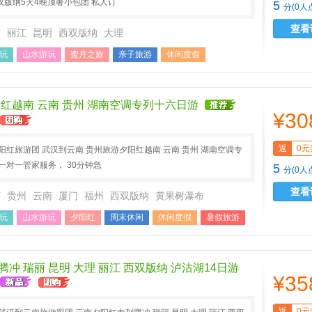
版纳5天4晚顶奢小包团 私人订
5
分(0人
查看
南
丽江
昆明
西双版纳
大理
玩
山水游玩
蜜月之旅
亲子旅游
休闲度假
游
中秋小假
国庆长假
红越南 云南 贵州 湖南空调专列十六日游
¥30
返
0元
阳红旅游团 武汉到云南 贵州旅游夕阳红越南 云南 贵州 湖南空调专
一对一管家服务， 30分钟急
5
分(0人
查看
南
贵州
云南
厦门
福州
西双版纳
黄果树瀑布
玩
山水游玩
夕阳红
周末休闲
休闲度假
暑假旅游
史
中秋小假
国庆长假
冲 瑞丽 昆明 大理 丽江 西双版纳 泸沽湖14日游
¥35
返
0元