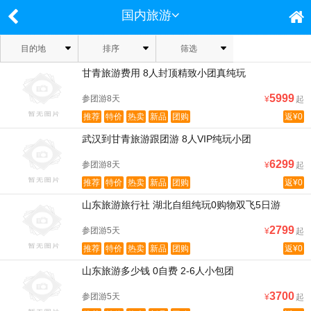
国内旅游
目的地
排序
筛选
甘青旅游费用 8人封顶精致小团真纯玩
5999
参团游8天
¥
起
推荐
特价
热卖
新品
团购
返¥0
武汉到甘青旅游跟团游 8人VIP纯玩小团
6299
参团游8天
¥
起
推荐
特价
热卖
新品
团购
返¥0
山东旅游旅行社 湖北自组纯玩0购物双飞5日游
2799
参团游5天
¥
起
推荐
特价
热卖
新品
团购
返¥0
山东旅游多少钱 0自费 2-6人小包团
3700
参团游5天
¥
起