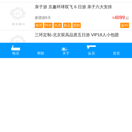
亲子游 京趣环球双飞 6 日游 亲子六大安排
4099
参团游6天
¥
起
推荐
特价
热卖
新品
团购
返¥0
三环定制-北京双高品质五日游 VIP18人小包团
2898
参团游5天
¥
起
电话
推荐
帮助
特价
热卖
关于
新品
团购
会员
首页
返¥0
北海涠洲岛 五日游 0进店跟团自由行
2680
参团游5天
¥
起
推荐
特价
热卖
新品
团购
返¥0
桂林/漓江/阳朔 臻品桂林亲子游5日游
1799
参团游4天
¥
起
推荐
特价
热卖
新品
团购
返¥0
成都/熊猫乐园/九寨沟/黄龙/峨眉山/乐山大佛 全景双
动七日
2999
参团游7天
¥
起