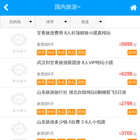
国内旅游
目的地
排序
筛选
甘青旅游费用 8人封顶精致小团真纯玩
5999
参团游8天
¥
起
推荐
特价
热卖
新品
团购
返¥0
武汉到甘青旅游跟团游 8人VIP纯玩小团
6299
参团游8天
¥
起
推荐
特价
热卖
新品
团购
返¥0
山东旅游旅行社 湖北自组纯玩0购物双飞5日游
2799
参团游5天
¥
起
推荐
特价
热卖
新品
团购
返¥0
山东旅游多少钱 0自费 2-6人小包团
3700
参团游5天
¥
起