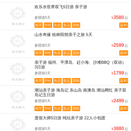
欢乐水世界双飞5日游 亲子游
3580
参团游5天
¥
起
推荐
特价
热卖
新品
团购
返¥0
山水奇缘 桂林阳朔亲子之旅 5天
2599
参团游5天
¥
起
推荐
特价
热卖
新品
团购
返¥0
亲子游 福州、平潭岛、赶小海、沙滩BBQ（双动）
3日游
1799
参团游3天
¥
起
推荐
特价
热卖
新品
团购
返¥0
潮汕亲子游 海岛记 东山岛 南澳岛 潮汕网红 亲子双
岛记五日游
2499
参团游5天
¥
起
推荐
特价
热卖
新品
团购
返¥0
度假大师5日游 纯玩亲子游 22人小包团
3880
参团游5天
¥
起