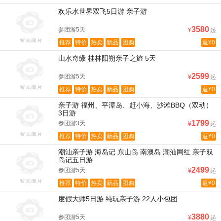
欢乐水世界双飞5日游 亲子游
3580
参团游5天
¥
起
推荐
特价
热卖
新品
团购
返¥0
山水奇缘 桂林阳朔亲子之旅 5天
2599
参团游5天
¥
起
推荐
特价
热卖
新品
团购
返¥0
亲子游 福州、平潭岛、赶小海、沙滩BBQ（双动）
3日游
1799
参团游3天
¥
起
推荐
特价
热卖
新品
团购
返¥0
潮汕亲子游 海岛记 东山岛 南澳岛 潮汕网红 亲子双
岛记五日游
2499
参团游5天
¥
起
推荐
特价
热卖
新品
团购
返¥0
度假大师5日游 纯玩亲子游 22人小包团
3880
参团游5天
¥
起